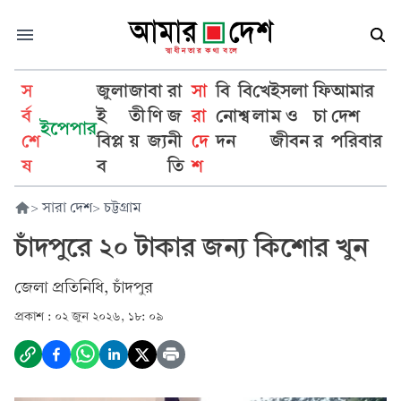
স
জুলা
জা
বা
রা
সা
বি
বি
খে
ইসলা
ফি
আমার
র্ব
ই
তী
ণি
জ
রা
নো
শ্ব
লা
ম ও
চা
দেশ
ইপেপার
শে
বিপ্ল
য়
জ্য
নী
দে
দন
জীবন
র
পরিবার
ষ
ব
তি
শ
>
সারা দেশ
>
চট্টগ্রাম
চাঁদপুরে ২০ টাকার জন্য কিশোর খুন
জেলা প্রতিনিধি, চাঁদপুর
প্রকাশ :
০২ জুন ২০২৬, ১৮: ০৯