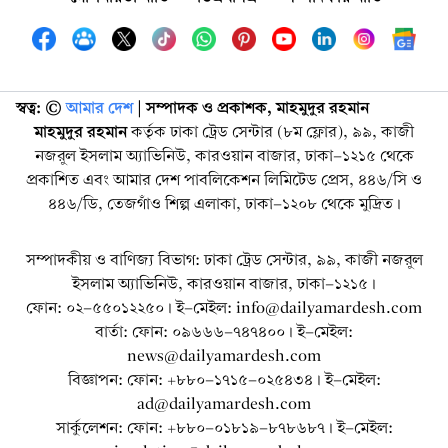
স্বত্ব: ©️
আমার দেশ
| সম্পাদক ও প্রকাশক, মাহমুদুর রহমান
মাহমুদুর রহমান
কর্তৃক ঢাকা ট্রেড সেন্টার (৮ম ফ্লোর), ৯৯, কাজী
নজরুল ইসলাম অ্যাভিনিউ, কারওয়ান বাজার, ঢাকা-১২১৫ থেকে
প্রকাশিত এবং আমার দেশ পাবলিকেশন লিমিটেড প্রেস, ৪৪৬/সি ও
৪৪৬/ডি, তেজগাঁও শিল্প এলাকা, ঢাকা-১২০৮ থেকে মুদ্রিত।
সম্পাদকীয় ও বাণিজ্য বিভাগ: ঢাকা ট্রেড সেন্টার, ৯৯, কাজী নজরুল
ইসলাম অ্যাভিনিউ, কারওয়ান বাজার, ঢাকা-১২১৫।
ফোন: ০২-৫৫০১২২৫০। ই-মেইল: info@dailyamardesh.com
বার্তা: ফোন: ০৯৬৬৬-৭৪৭৪০০। ই-মেইল:
news@dailyamardesh.com
বিজ্ঞাপন: ফোন: +৮৮০-১৭১৫-০২৫৪৩৪ । ই-মেইল:
ad@dailyamardesh.com
সার্কুলেশন: ফোন: +৮৮০-০১৮১৯-৮৭৮৬৮৭ । ই-মেইল: