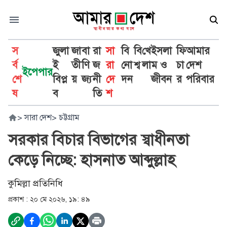
স
জুলা
জা
বা
রা
সা
বি
বি
খে
ইসলা
ফি
আমার
র্ব
ই
তী
ণি
জ
রা
নো
শ্ব
লা
ম ও
চা
দেশ
ইপেপার
শে
বিপ্ল
য়
জ্য
নী
দে
দন
জীবন
র
পরিবার
ষ
ব
তি
শ
>
সারা দেশ
>
চট্টগ্রাম
সরকার বিচার বিভাগের স্বাধীনতা
কেড়ে নিচ্ছে: হাসনাত আব্দুল্লাহ
কুমিল্লা প্রতিনিধি
প্রকাশ :
২০ মে ২০২৬, ১৯: ৪৯