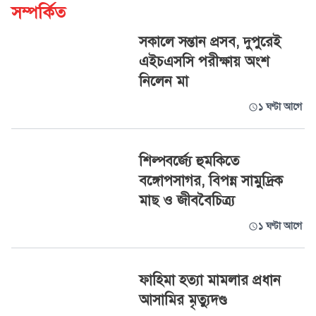
সম্পর্কিত
সকালে সন্তান প্রসব, দুপুরেই
এইচএসসি পরীক্ষায় অংশ
নিলেন মা
১ ঘণ্টা আগে
শিল্পবর্জ্যে হুমকিতে
বঙ্গোপসাগর, বিপন্ন সামুদ্রিক
মাছ ও জীববৈচিত্র্য
১ ঘণ্টা আগে
ফাহিমা হত্যা মামলার প্রধান
আসামির মৃত্যুদণ্ড