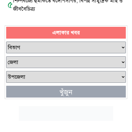
শিল্পবর্জ্যে হুমকিতে বঙ্গোপসাগর, বিপন্ন সামুদ্রিক মাছ ও
৫
জীববৈচিত্র্য
এলাকার খবর
খুঁজুন