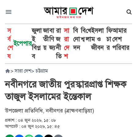
স
জুলা
জা
বা
রা
সা
বি
বি
খে
ইসলা
ফি
আমার
র্ব
ই
তী
ণি
জ
রা
নো
শ্ব
লা
ম ও
চা
দেশ
ইপেপার
শে
বিপ্ল
য়
জ্য
নী
দে
দন
জীবন
র
পরিবার
ষ
ব
তি
শ
>
সারা দেশ
>
চট্টগ্রাম
নবীনগরে জাতীয় পুরস্কারপ্রাপ্ত শিক্ষক
তাজুল ইসলামের ইন্তেকাল
উপজেলা প্রতিনিধি, নবীনগর (ব্রাহ্মণবাড়িয়া)
প্রকাশ :
০৪ জুন ২০২৬, ১৫: ০৮
আপডেট :
০৪ জুন ২০২৬, ১৫: ৪৫