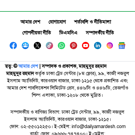
আমার দেশ
যোগাযোগ
শর্তাবলি ও নীতিমালা
গোপনীয়তা নীতি
ডিএমসিএ
সম্পাদকীয় নীতি
স্বত্ব: ©️
আমার দেশ
| সম্পাদক ও প্রকাশক, মাহমুদুর রহমান
মাহমুদুর রহমান
কর্তৃক ঢাকা ট্রেড সেন্টার (৮ম ফ্লোর), ৯৯, কাজী নজরুল
ইসলাম অ্যাভিনিউ, কারওয়ান বাজার, ঢাকা-১২১৫ থেকে প্রকাশিত এবং
আমার দেশ পাবলিকেশন লিমিটেড প্রেস, ৪৪৬/সি ও ৪৪৬/ডি, তেজগাঁও
শিল্প এলাকা, ঢাকা-১২০৮ থেকে মুদ্রিত।
সম্পাদকীয় ও বাণিজ্য বিভাগ: ঢাকা ট্রেড সেন্টার, ৯৯, কাজী নজরুল
ইসলাম অ্যাভিনিউ, কারওয়ান বাজার, ঢাকা-১২১৫।
ফোন: ০২-৫৫০১২২৫০। ই-মেইল: info@dailyamardesh.com
বার্তা: ফোন: ০৯৬৬৬-৭৪৭৪০০। ই-মেইল: