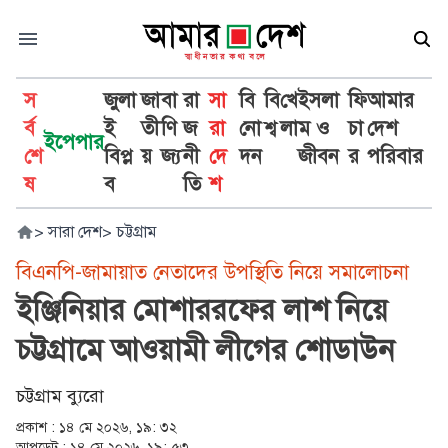
স
জুলা
জা
বা
রা
সা
বি
বি
খে
ইসলা
ফি
আমার
র্ব
ই
তী
ণি
জ
রা
নো
শ্ব
লা
ম ও
চা
দেশ
ইপেপার
শে
বিপ্ল
য়
জ্য
নী
দে
দন
জীবন
র
পরিবার
ষ
ব
তি
শ
>
সারা দেশ
>
চট্টগ্রাম
বিএনপি-জামায়াত নেতাদের উপস্থিতি নিয়ে সমালোচনা
ইঞ্জিনিয়ার মোশাররফের লাশ নিয়ে
চট্টগ্রামে আওয়ামী লীগের শোডাউন
চট্টগ্রাম ব্যুরো
প্রকাশ :
১৪ মে ২০২৬, ১৯: ৩২
আপডেট :
১৪ মে ২০২৬, ১৯: ৫৩