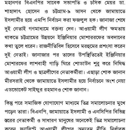
মহানগর বিএনপির সাবেক সভাপতি ও চসিক মেয়র ডা.
শাহাদাৎ হোসেন ও চট্টগ্রাম-৯ আসন থেকে জামায়াতে
ইসলামীর হয়ে এমপি নির্বাচন করা ফজলুল হক। জানাজা শেষে
দুই নেতাই গণমাধ্যমে বক্তব্য দেন। আওয়ামী লীগ ক্ষমতায়
থাকতে চট্টগ্রামের উন্নয়নে ইঞ্জিনিয়ার মোশাররফের অবদানের
কথা তুলে ধরেন। রাজনীতিবিদ হিসেবে মরহুমের প্রশংসা করেন
দুই নেতাই। জানাজার পর তাদের উপস্থিতিতেই ইঞ্জিনিয়ার
মোশারফের লাশবাহী গাড়ি ঘিরে শোডাউন শুরু করে নিষিদ্ধ
আওয়ামী লীগ ও ছাত্রলীগের নেতাকর্মীরা। এছাড়া শোক জানান
মীরসরাই থেকে জামায়াতে ইসলামীর হয়ে নির্বাচনে অংশ নেয়া
এডভোকেট সাইফুর রহমানও শোক জানান।
কিন্তু পরে সমাজিক যোগাযোগ মাধ্যমে তিব্র সমালোচনার মুখে
পড়েন তারা। বিএনপি, জামায়াতে ইসলামী ও এনসিপির বিভিন্ন
স্তরের নেতাকর্মী ও সাধারণ মানুষের অনেকেই তিব্র সমালোচনা
করেন ফ্যাসিস্ট আওয়ামী লীগের অন্যতম নীতি নির্ধারক