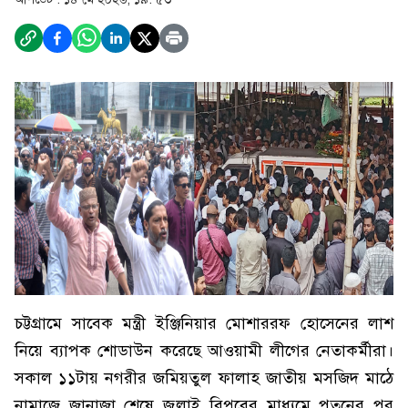
চট্টগ্রামে সাবেক মন্ত্রী ইঞ্জিনিয়ার মোশাররফ হোসেনের লাশ
নিয়ে ব্যাপক শোডাউন করেছে আওয়ামী লীগের নেতাকর্মীরা।
সকাল ১১টায় নগরীর জমিয়তুল ফালাহ জাতীয় মসজিদ মাঠে
নামাজে জানাজা শেষে জুলাই বিপ্লবের মাধ্যমে পতনের পর