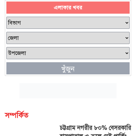
এলাকার খবর
খুঁজুন
সম্পর্কিত
চট্টগ্রাম নগরীর ৮০% বেসরকারি