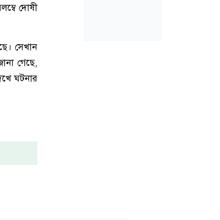
লম্বে দোষী
েছে। সেখান
জানা গেছে,
দেখে ঘটনার