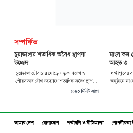
সম্পর্কিত
চুয়াডাঙ্গায় শতাধিক অবৈধ স্থাপনা
মাংস কম দ
উচ্ছেদ
আহত ৩
চুয়াডাঙ্গা চৌরাস্তার মোড়ে সড়ক বিভাগ ও
লক্ষ্মীপুরের
পৌরসভার যৌথ উদ্যোগে শতাধিক অবৈধ স্থাপনা
অনুষ্ঠানে মা
উচ্ছেদ অভিযান চালানো হয়েছে। এসময় দুই
সংঘর্ষের ঘ
৪০ মিনিট আগে
ব্যবসায়ীকে জরিমানা করা হয়েছে। শুক্রবার
হয়েছেন। শুক্রবার উপজেলার কেরোয়া ইউনিয়নের
সকালে চুয়াডাঙ্গা-ঢাকা মহাসড়কের চৌরাস্তা
মন্ত্রী পাটোয়
মোড়ের উভয় পাশে এ অভিযান পরিচালনা করা
হলেন বেলাল 
হয়। অভিযানে অবৈধ স্থাপনা তৈরি করে ব্যবসা পরি
ইয়াসিন (২২)
আমার দেশ
যোগাযোগ
শর্তাবলি ও নীতিমালা
গোপনীয়তা 