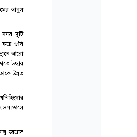
রামের আবুল
এ সময় দুটি
য করে গুলি
স্থানে আরো
াকে উদ্ধার
তাকে উন্নত
রতিহিংসার
হাসপাতালে
আবু জায়েদ