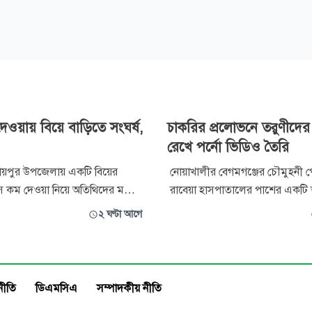
েওয়ায় বিয়ে বাড়িতে সংঘর্ষ,
চাকরির প্রলোভনে তরুণীদে
রেখে পর্নো ভিডিও তৈরি
 রায়পুর উপজেলায় একটি বিয়ের
নোয়াখালীর বেগমগঞ্জের চৌমুহনী 
ংস কম দেওয়া নিয়ে অতিথিদের মধ্যে
রাবেয়া হাসপাতালের পাশের একটি
টনা ঘটেছে। এতে তিনজন আহত
ভবনে অভিযান চালিয়ে পর্নো ভিডিও
২ ঘণ্টা আগে
অভিযোগে স্বামী-স্ত্রী ও তাদের দুই
ারী বাড়িতে এ ঘটনা ঘটে। আহতরা
আরও একজনসহ পাঁচজনকে গ্রেপ্তা
হোসেন (৪০), শাহিনুর (৪০) ও
পুলিশ। বৃহস্পতিবার দিবাগত রাতে অভিযান
। স্থানীয় লোকজন তাদের উদ্ধ
চালিয়ে তাদেরকে গ্রেপ্তার করা হয়। বিভিন্ন জেলা
নীতি
ডিএমসিএ
সম্পাদকীয় নীতি
থেকে চাক