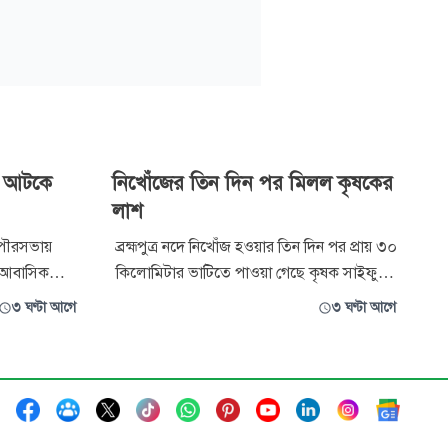
র আটকে
নিখোঁজের তিন দিন পর মিলল কৃষকের
লাশ
পৌরসভায়
ব্রহ্মপুত্র নদে নিখোঁজ হওয়ার তিন দিন পর প্রায় ৩০
 আবাসিক
কিলোমিটার ভাটিতে পাওয়া গেছে কৃষক সাইফুল
 তৈরির
ইসলামের (৫৫) লাশ। এর আগে দুই দিন তল্লাশি
৩ ঘণ্টা আগে
৩ ঘণ্টা আগে
 ছেলে এবং
চালিয়ে লাশ না পাওয়ায় ফায়ার সার্ভিসের অভিযান
র করেছে
বৃহস্পতিবার সমাপ্ত ঘোষণা করা হয়। শুক্রবার
ব্রহ্মপুত্র নদে একটি ড্রেজার মেশিনের পাইপে
আটকে থাকা অবস্থায় ত