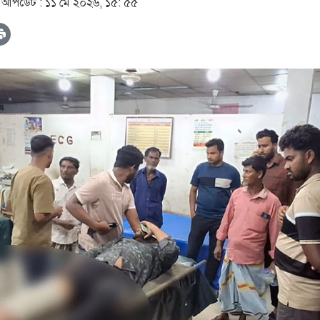
৪
আপডেট :
১১ মে ২০২৬, ১৫: ৫৫