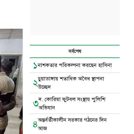
সর্বশেষ
১
নাশকতার পরিকল্পনা করছেন হাসিনা
চুয়াডাঙ্গায় শতাধিক অবৈধ স্থাপনা
২
উচ্ছেদ
দ. কোরিয়া ফুটবল সংস্থায় পুলিশি
৩
অভিযান
অন্তর্বর্তীকালীন সরকার গঠনের দিন
৪
আজ