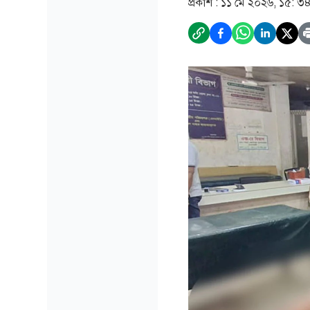
প্রকাশ :
১১ মে ২০২৬, ১৫: ৩