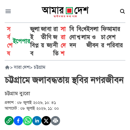
স
জুলা
জা
বা
রা
সা
বি
বি
খে
ইসলা
ফি
আমার
র্ব
ই
তী
ণি
জ
রা
নো
শ্ব
লা
ম ও
চা
দেশ
ইপেপার
শে
বিপ্ল
য়
জ্য
নী
দে
দন
জীবন
র
পরিবার
ষ
ব
তি
শ
>
সারা দেশ
>
চট্টগ্রাম
চট্টগ্রামে জলাবদ্ধতায় স্থবির নগরজীবন
চট্টগ্রাম ব্যুরো
প্রকাশ :
০৮ জুলাই ২০২৬, ১০: ৪১
আপডেট :
০৮ জুলাই ২০২৬, ১১: ০০