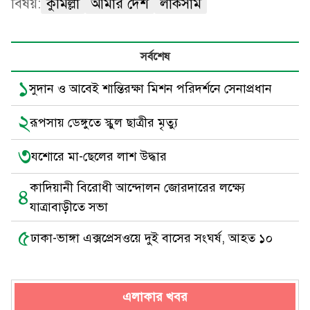
বিষয়:
কুমিল্লা
আমার দেশ
লাকসাম
সর্বশেষ
১
সুদান ও আবেই শান্তিরক্ষা মিশন পরিদর্শনে সেনাপ্রধান
২
রূপসায় ডেঙ্গুতে স্কুল ছাত্রীর মৃত্যু
৩
যশোরে মা-ছেলের লাশ উদ্ধার
কাদিয়ানী বিরোধী আন্দোলন জোরদারের লক্ষ্যে
৪
যাত্রাবাড়ীতে সভা
৫
ঢাকা-ভাঙ্গা এক্সপ্রেসওয়ে দুই বাসের সংঘর্ষ, আহত ১০
এলাকার খবর