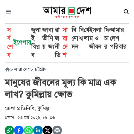
স
জুলা
জা
বা
রা
সা
বি
বি
খে
ইসলা
ফি
আমার
র্ব
ই
তী
ণি
জ
রা
নো
শ্ব
লা
ম ও
চা
দেশ
ইপেপার
শে
বিপ্ল
য়
জ্য
নী
দে
দন
জীবন
র
পরিবার
ষ
ব
তি
শ
>
সারা দেশ
>
চট্টগ্রাম
মানুষের জীবনের মূল্য কি মাত্র এক
লাখ? কুমিল্লায় ক্ষোভ
জেলা প্রতিনিধি, কুমিল্লা
প্রকাশ :
২৩ মার্চ ২০২৬, ১৬: ৩৩