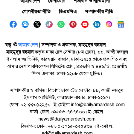
আমার দেশ
যোগাযোগ
শর্তাবলি ও নীতিমালা
গোপনীয়তা নীতি
ডিএমসিএ
সম্পাদকীয় নীতি
স্বত্ব: ©️
আমার দেশ
| সম্পাদক ও প্রকাশক, মাহমুদুর রহমান
মাহমুদুর রহমান
কর্তৃক ঢাকা ট্রেড সেন্টার (৮ম ফ্লোর), ৯৯, কাজী নজরুল
ইসলাম অ্যাভিনিউ, কারওয়ান বাজার, ঢাকা-১২১৫ থেকে প্রকাশিত এবং
আমার দেশ পাবলিকেশন লিমিটেড প্রেস, ৪৪৬/সি ও ৪৪৬/ডি, তেজগাঁও
শিল্প এলাকা, ঢাকা-১২০৮ থেকে মুদ্রিত।
সম্পাদকীয় ও বাণিজ্য বিভাগ: ঢাকা ট্রেড সেন্টার, ৯৯, কাজী নজরুল
ইসলাম অ্যাভিনিউ, কারওয়ান বাজার, ঢাকা-১২১৫।
ফোন: ০২-৫৫০১২২৫০। ই-মেইল: info@dailyamardesh.com
বার্তা: ফোন: ০৯৬৬৬-৭৪৭৪০০। ই-মেইল:
news@dailyamardesh.com
বিজ্ঞাপন: ফোন: +৮৮০-১৭১৫-০২৫৪৩৪ । ই-মেইল:
ad@dailyamardesh.com