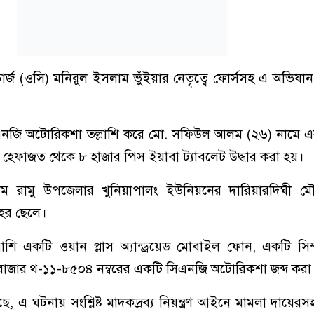
ার্জ (ওসি) মনিরুল ইসলাম ভুঁইয়ার নেতৃত্বে ফোর্সসহ এ অভিযা
জি অটোরিকশা তল্লাশি করে মো. সফিউল আলম (২৬) নামে এক 
েফাজত থেকে ৮ হাজার পিস ইয়াবা ট্যাবলেট উদ্ধার করা হয়।
আলম রামু উপজেলার খুনিয়াপালং ইউনিয়নের দারিয়ারদিঘী ম
লাহর ছেলে।
ি একটি ওয়ান প্লাস অ্যান্ড্রয়েড মোবাইল ফোন, একটি সিম
াজার থ-১১-৮৫০৪ নম্বরের একটি সিএনজি অটোরিকশা জব্দ করা
ছে, এ ঘটনায় সংশ্লিষ্ট মাদকদ্রব্য নিয়ন্ত্রণ আইনে মামলা দায়