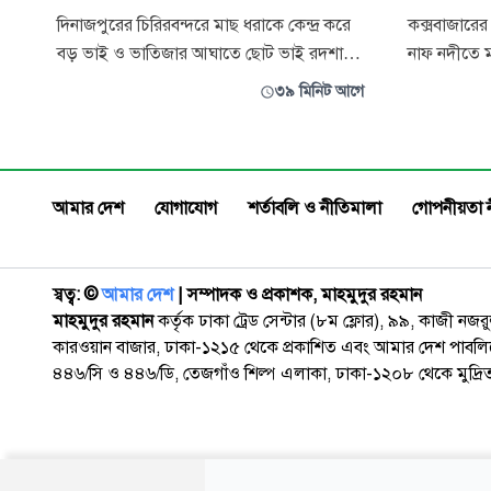
দিনাজপুরের চিরিরবন্দরে মাছ ধরাকে কেন্দ্র করে
কক্সবাজারের উ
বড় ভাই ও ভাতিজার আঘাতে ছোট ভাই রদশা
নাফ নদীতে ম
দাসকে (৪৫) গুরুতর আহত অবস্থায় দিনাজপুর
এক জেলের পা বিচ্ছ
৩৯ মিনিট আগে
জিয়া হার্ট ফাউন্ডেশনে নেয়া হলে চিকিৎসাধীন
সকালে উপজে
অবস্থায় বৃহস্পতিবার সকাল সাড়ে ১০ টায় তার
বালুখালী সীম
মৃত্যু হয়।
বদিউর রহমান
আমার দেশ
যোগাযোগ
শর্তাবলি ও নীতিমালা
গোপনীয়তা 
স্বত্ব: ©️
আমার দেশ
| সম্পাদক ও প্রকাশক, মাহমুদুর রহমান
মাহমুদুর রহমান
কর্তৃক ঢাকা ট্রেড সেন্টার (৮ম ফ্লোর), ৯৯, কাজী নজ
কারওয়ান বাজার, ঢাকা-১২১৫ থেকে প্রকাশিত এবং আমার দেশ পাবলিক
৪৪৬/সি ও ৪৪৬/ডি, তেজগাঁও শিল্প এলাকা, ঢাকা-১২০৮ থেকে মুদ্রি