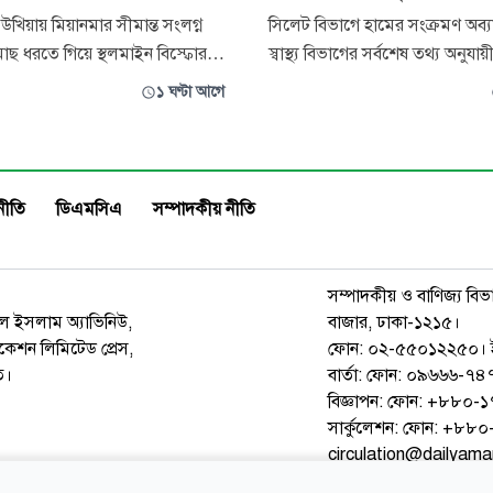
খিয়ায় মিয়ানমার সীমান্ত সংলগ্ন
সিলেট বিভাগে হামের সংক্রমণ অব্য
াছ ধরতে গিয়ে স্থলমাইন বিস্ফোরণে
স্বাস্থ্য বিভাগের সর্বশেষ তথ্য অনুযা
িন্ন হয়েছে। বৃহস্পতিবার
ঘণ্টায় হামের উপসর্গ নিয়ে আরও দুই 
১ ঘণ্টা আগে
লার পালংখালী ইউনিয়নের
হয়েছে। একই সময়ে নতুন করে ২১
ান্ত এলাকায় এ ঘটনা ঘটে। আহত
হাম শনাক্ত হয়েছে। বৃহস্পতিবার বিভাগী
 বালুখালী জুমের ছড়ার বাসিন্দা
পরিচালকের কার্যালয় প্রকাশিত দৈনি
সোনা মিয়ার ছেলে। স্থানীয় সূত্রে জানা
এ তথ্য জানানো হ
নীতি
ডিএমসিএ
সম্পাদকীয় নীতি
সম্পাদকীয় ও বাণিজ্য বিভ
রুল ইসলাম অ্যাভিনিউ,
বাজার, ঢাকা-১২১৫।
েশন লিমিটেড প্রেস,
ফোন: ০২-৫৫০১২২৫০। 
ত।
বার্তা: ফোন: ০৯৬৬৬-
বিজ্ঞাপন: ফোন: +৮৮০
সার্কুলেশন: ফোন: +৮
circulation@dailyam