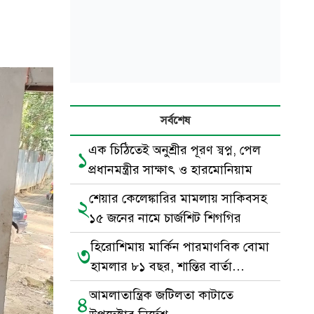
সর্বশেষ
এক চিঠিতেই অনুশ্রীর পূরণ স্বপ্ন, পেল
১
প্রধানমন্ত্রীর সাক্ষাৎ ও হারমোনিয়াম
শেয়ার কেলেঙ্কারির মামলায় সাকিবসহ
২
১৫ জনের নামে চার্জশিট শিগগির
হিরোশিমায় মার্কিন পারমাণবিক বোমা
৩
হামলার ৮১ বছর, শান্তির বার্তা
জাপানের
আমলাতান্ত্রিক জটিলতা কাটাতে
৪