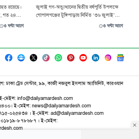
াহত রয়েছে।
জুলাই গণ-অভ্যুত্থানের দ্বিতীয় বর্ষপূর্তি উপলক্ষে
য়ী, গত ২৪
গোপালগঞ্জের টুঙ্গিপাড়ায় নির্মিত ‘৩৬ জুলাই’
শিশুর মৃত্যু
স্মারক তোরণে আগুন দেওয়ার ঘটনায় ৭৫ জনকে
৩ ঘণ্টা আগে
৩ ঘণ্টা আগে
 জনের শরীরে
আসামি করে মামলা করা হয়েছে। গতকাল বুধবার
য় স্বাস্থ্য
রাতে ইমন ইসলাম বাদী হয়ে টুঙ্গিপাড়া থানায় এ
ক প্রতিবেদনে
মামলা দায়ের করেন। টুঙ্গিপাড়া থানার অফিসার
ইনচার্জ (ওসি) আইয়ুব আল
াগ: ঢাকা ট্রেড সেন্টার, ৯৯, কাজী নজরুল ইসলাম অ্যাভিনিউ, কারওয়ান
ই-মেইল: info@dailyamardesh.com
৭৪৭৪০০। ই-মেইল: news@dailyamardesh.com
-১৭১৫-০২৫৪৩৪ । ই-মেইল: ad@dailyamardesh.com
৮০-০১৮১৯-৮৭৮৬৮৭ । ই-মেইল:
ardesh.com