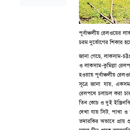
পূর্বাঞ্চলীয় রেলওয়ের ল
চরম দুর্ভোগের শিকার হচ্
জানা গেছে, লাকসাম-চট্ট
ও লাকসাম-কুমিল্লা রেলপ
হওয়ায় পূর্বাঞ্চলীয় র
সূত্রে জানা যায়, একস
রেলপথে চলাচল করা চার
তিন কোচ ও দুই ইঞ্জিনবি
দেখা যায় সিট, পাখা ও
তদারকির অভাবে প্রায় ৩