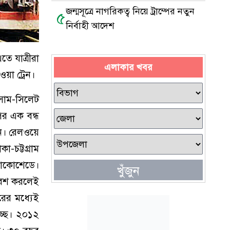
জন্মসূত্রে নাগরিকত্ব নিয়ে ট্রাম্পের নতুন
৫
নির্বাহী আদেশ
তে যাত্রীরা
এলাকার খবর
ওয়া ট্রেন।
কসাম-সিলেট
পর এক বন্ধ
েন। রেলওয়ে
-চট্টগ্রাম
লোকোশেডে।
খুঁজুন
রবেশ করলেই
রের মধ্যেই
চ্ছে। ২০১২