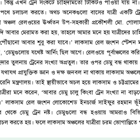
ন। কিন্তু এখন ট্রেন সংকটে চাহিদামতো টিকিটও পাওয়া যায় ন
ড়কপথে চলাচল করতে। অথচ অনেকগুলো বাসের যাত্রী একটি ট্র
লা অঞ্চল রেলওয়ের ঊর্ধ্বতন উপ-সহকারী প্রকৌশলী মো. গোল
যদি আবার মেরামত করা হয়, তাহলে আমার মনে হয় যাত্রীদের চাহ
তব্যে পৌঁছানো আবার শুরু করা যাবে।’ লাকসাম রেল জংশন স্টেশন ম
, ‘ডেমুগুলোয় যথেষ্ট আর্নিং ছিল আগে। রেলওয়ে পূর্বাঞ্চলের কর
র তুলনায় ট্রেনের সংখ্যা অপ্রতুল। তার ওপর ডেমু বন্ধ থাকা
যথাযথ প্রাযুক্তিক জ্ঞান ও দক্ষ জনবল না থাকায় লাকসাম অঞ্চল
রেনি মন্ত্রণালয়। তাই স্থায়ীভাবে অচল হয়ে লাকসাম ও চট্টগ্রা
ত্রীরা মনে করেন, ‘আবার ডেমু চালু কিংবা ট্রেন সংখ্যা না বাড়
।’ লাকসাম রেল জংশন লোকোশেড ইনচার্জ সাইফুর রহমান ভূঁই
 থেকে ডেমু ট্রেন নষ্ট। ডেমুগুলো বন্ধ হওয়ায় আমরাও বিভিন
াচল করতে হয়। ফলে লাকসাম অঞ্চলের যাত্রীরা চরম ভোগান্তিতে