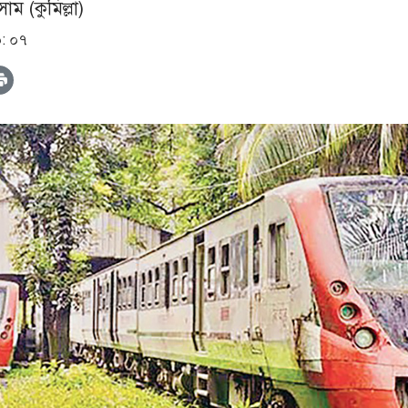
 (কুমিল্লা)
০: ০৭