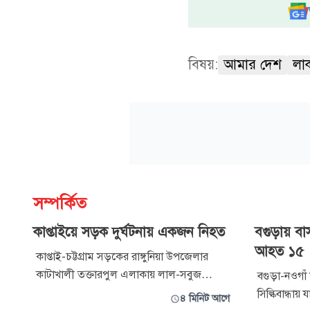
বিষয়:
আমার দেশ
লা
সম্পর্কিত
কাপ্তাইয়ে সড়ক দুর্ঘটনায় একজন নিহত
বগুড়ায় বা
আহত ১৫
কাপ্তাই-চট্টগ্রাম সড়কের রাঙ্গুনিয়া উপজেলার
কাটাখালী তক্তারপুল এলাকায় লাল-সবুজ
বগুড়া-নওগা
পরিবহনের একটি বাসের ধাক্কায় রাসেল (২৩)
সিল্কিবান্ধায় 
৪ মিনিট আগে