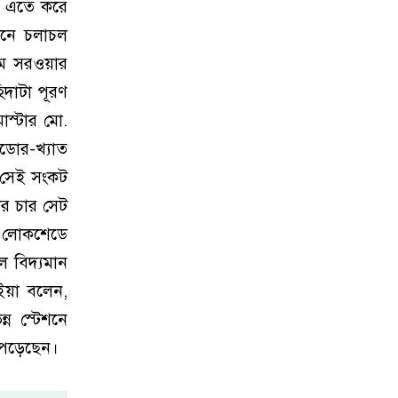
া। এতে করে
েনে চলাচল
াম সরওয়ার
িদাটা পূরণ
াস্টার মো.
িডোর-খ্যাত
য় সেই সংকট
ের চার সেট
মের লোকশেডে
লে বিদ্যমান
য়া বলেন,
্ন স্টেশনে
 পড়েছেন।