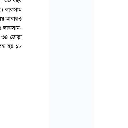
কা। ৩০ বছর
ো। লাকসাম
কায় আবারও
 ও লাকসাম-
ে ৩৪ জোড়া
ন্ধ হয় ১৮