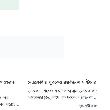
াকে ফেরত
নেত্রকোণায় যুবকের রক্তাক্ত লাশ উদ্ধার
নেত্রকোণা শহরের একটি ভাড়া বাসা থেকে আকাশ
তালুকদার (৩০) নামে এক যুবকের রক্তাক্ত লাশ
ত দাও'-
উদ্ধার করেছে পুলিশ। বৃহস্পতিবার সন্ধ্যা ৬টায়
ক্ষোভ করেছে
১ ঘণ্টা আগে