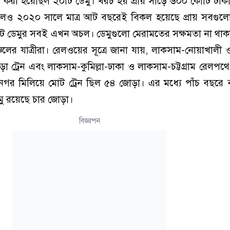
করা হয়েছিল ২০টি ডেমু। খরচ হয় প্রায় সাড়ে ৬০০ কোটি টা
লেও ২০২০ সালে মাত্র আট বছরেই বিকল হয়েছে প্রায় সবগুল
 সেট ডেমুর সবই এখন অচল। ডেমুগুলো মেরামতের সক্ষমতা না থা
চলের যাত্রীরা। রেলওয়ের সূত্রে জানা যায়, লাকসাম-নোয়াখালী
া ট্রেন এবং লাকসাম-কুমিল্লা-ঢাকা ও লাকসাম-চট্টগ্রাম রেলপথ
নগর মিলিয়ে মোট ট্রেন ছিল ৫৪ জোড়া। এর মধ্যে পাঁচ বছরে ব
েমু রয়েছে চার জোড়া।
বিজ্ঞাপন