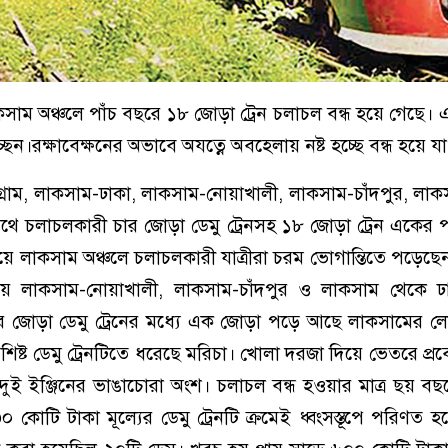
াকসাম অঞ্চলে পাঁচ বছরে ১৮ জোড়া ট্রেন চলাচল বন্ধ হয়ে গেছে। এ
ছেন।রক্ষাবেক্ষনের অভাবে অযত্নে অবহেলায় নষ্ট হচ্ছে বন্ধ হয়ে যা
গ্রাম, লাকসাম-ঢাকা, লাকসাম-নোয়াখালী, লাকসাম-চাঁদপুর, লা
থে চলাচলকারী চার জোড়া ডেমু ট্রেনসহ ১৮ জোড়া ট্রেন একের 
েলওয়ে লাকসাম অঞ্চলে চলাচলকারী যাত্রীরা চরম ভোগান্তিতে পড়েছ
ময় লাকসাম-নোয়াখালী, লাকসাম-চাঁদপুর ও লাকসাম থেকে ঢাকা
 জোড়া ডেমু ট্রেনের মধ্যে এক জোড়া পড়ে আছে লাকসামের 
শিষ্ট ডেমু ট্রেনটিতে ধরেছে মরিচা। খোলা দরজা দিয়ে ভেতরে প্
 দুই ইঞ্জিনের ভাঙাচোরা অংশ। চলাচল বন্ধ হওয়ার মাত্র ছয় বছ
০ কোটি টাকা মূল্যের ডেমু ট্রেনটি ক্রমেই ধ্বংসস্তূপে পরিণত হ