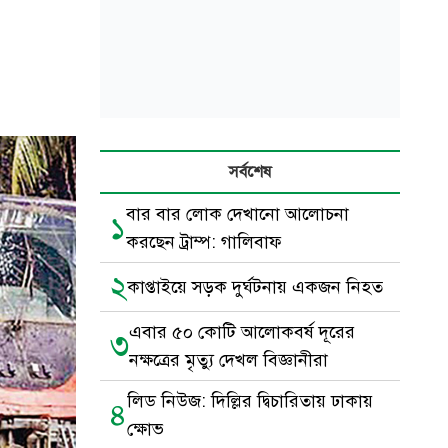
সর্বশেষ
বার বার লোক দেখানো আলোচনা
১
করছেন ট্রাম্প: গালিবাফ
২
কাপ্তাইয়ে সড়ক দুর্ঘটনায় একজন নিহত
এবার ৫০ কোটি আলোকবর্ষ দূরের
৩
নক্ষত্রের মৃত্যু দেখল বিজ্ঞানীরা
লিড নিউজ: দিল্লির দ্বিচারিতায় ঢাকায়
৪
ক্ষোভ