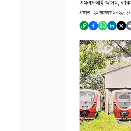
এমএসআই জসিম, লাকসাম
প্রকাশ :
২২ নভেম্বর ২০২৫, ১