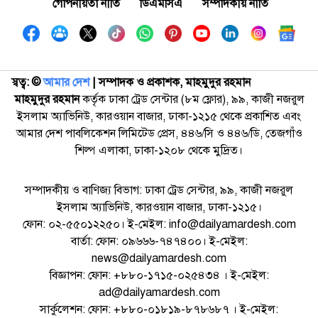
গোপনীয়তা নীতি
ডিএমসিএ
সম্পাদকীয় নীতি
স্বত্ব: ©️
আমার দেশ
| সম্পাদক ও প্রকাশক, মাহমুদুর রহমান
মাহমুদুর রহমান
কর্তৃক ঢাকা ট্রেড সেন্টার (৮ম ফ্লোর), ৯৯, কাজী নজরুল
ইসলাম অ্যাভিনিউ, কারওয়ান বাজার, ঢাকা-১২১৫ থেকে প্রকাশিত এবং
আমার দেশ পাবলিকেশন লিমিটেড প্রেস, ৪৪৬/সি ও ৪৪৬/ডি, তেজগাঁও
শিল্প এলাকা, ঢাকা-১২০৮ থেকে মুদ্রিত।
সম্পাদকীয় ও বাণিজ্য বিভাগ: ঢাকা ট্রেড সেন্টার, ৯৯, কাজী নজরুল
ইসলাম অ্যাভিনিউ, কারওয়ান বাজার, ঢাকা-১২১৫।
ফোন: ০২-৫৫০১২২৫০। ই-মেইল: info@dailyamardesh.com
বার্তা: ফোন: ০৯৬৬৬-৭৪৭৪০০। ই-মেইল:
news@dailyamardesh.com
বিজ্ঞাপন: ফোন: +৮৮০-১৭১৫-০২৫৪৩৪ । ই-মেইল:
ad@dailyamardesh.com
সার্কুলেশন: ফোন: +৮৮০-০১৮১৯-৮৭৮৬৮৭ । ই-মেইল: