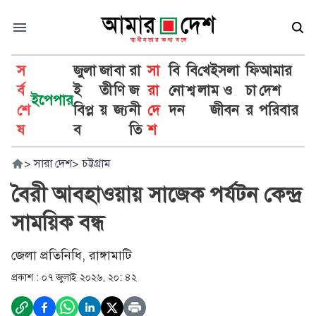
স
জুলা
জা
বা
রা
সা
বি
বি
খে
ইসলা
ফি
আমার
র্ব
ই
তী
ণি
জ
রা
নো
শ্ব
লা
ম ও
চা
দেশ
ইপেপার
শে
বিপ্ল
য়
জ্য
নী
দে
দন
জীবন
র
পরিবার
ষ
ব
তি
শ
>
সারা দেশ
>
চট্টগ্রাম
বৈরী আবহাওয়ায় সাজেক পর্যটন কেন্দ্র
সাময়িক বন্ধ
জেলা প্রতিনিধি, রাঙ্গামাটি
প্রকাশ :
০৭ জুলাই ২০২৬, ২০: ৪২