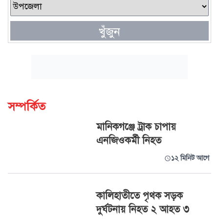
খুঁজুন
সম্পর্কিত
মানিকগঞ্জে ট্রাক চাপায়
এনজিওকর্মী নিহত
১২ মিনিট আগে
কালিহাতীতে পৃথক সড়ক
দুর্ঘটনায় নিহত ২ আহত ৩