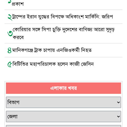
১
প্রকাশ
২
ট্রাম্পের ইরান যুদ্ধের বিপক্ষে অধিকাংশ মার্কিনি: জরিপ
কোরিয়ার সঙ্গে সিপা চুক্তি দুদেশের বাণিজ্য আরো সুদৃঢ়
৩
করবে
৪
মানিকগঞ্জে ট্রাক চাপায় এনজিওকর্মী নিহত
৫
বিটিভির মহাপরিচালক হলেন কাজী জেসিন
এলাকার খবর