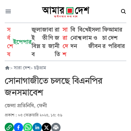
স
জুলা
জা
বা
রা
সা
বি
বি
খে
ইসলা
ফি
আমার
র্ব
ই
তী
ণি
জ
রা
নো
শ্ব
লা
ম ও
চা
দেশ
ইপেপার
শে
বিপ্ল
য়
জ্য
নী
দে
দন
জীবন
র
পরিবার
ষ
ব
তি
শ
>
সারা দেশ
>
চট্টগ্রাম
সোনাগাজীতে চলছে বিএনপির
জনসমাবেশ
জেলা প্রতিনিধি, ফেনী
প্রকাশ :
০৫ ফেব্রুয়ারি ২০২৫, ১৫: ৫৬