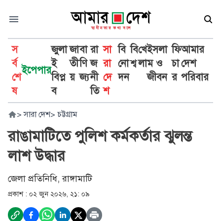
স
জুলা
জা
বা
রা
সা
বি
বি
খে
ইসলা
ফি
আমার
র্ব
ই
তী
ণি
জ
রা
নো
শ্ব
লা
ম ও
চা
দেশ
ইপেপার
শে
বিপ্ল
য়
জ্য
নী
দে
দন
জীবন
র
পরিবার
ষ
ব
তি
শ
>
সারা দেশ
>
চট্টগ্রাম
রাঙামাটিতে পুলিশ কর্মকর্তার ঝুলন্ত
লাশ উদ্ধার
জেলা প্রতিনিধি, রাঙ্গামাটি
প্রকাশ :
০২ জুন ২০২৬, ২১: ০৯