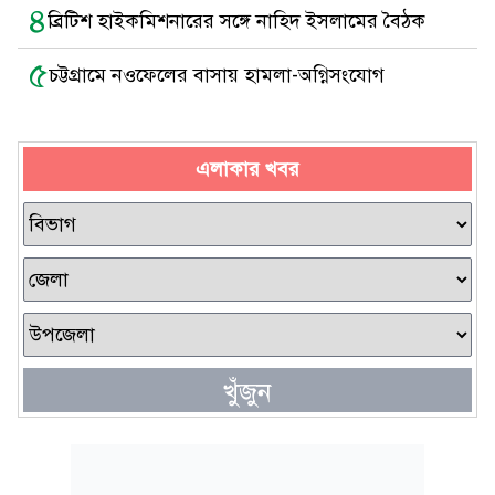
৪
ব্রিটিশ হাইকমিশনারের সঙ্গে নাহিদ ইসলামের বৈঠক
৫
চট্টগ্রামে নওফেলের বাসায় হামলা-অগ্নিসংযোগ
এলাকার খবর
খুঁজুন