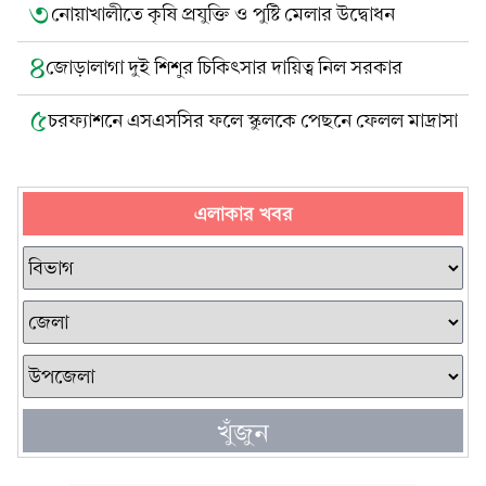
৩
নোয়াখালীতে কৃষি প্রযুক্তি ও পুষ্টি মেলার উদ্বোধন
৪
জোড়ালাগা দুই শিশুর চিকিৎসার দায়িত্ব নিল সরকার
৫
চরফ্যাশনে এসএসসির ফলে স্কুলকে পেছনে ফেলল মাদ্রাসা
এলাকার খবর
খুঁজুন