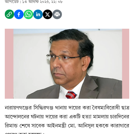
আপডেট :
১৩ আগস্ট ২০২৫, ২২: ০৮
নারায়ণগঞ্জের সিদ্ধিরগঞ্জ থানায় দায়ের করা বৈষম্যবিরোধী ছাত্র
আন্দোলনের ঘটনায় দায়ের করা একটি হত্যা মামলায় চারদিনের
রিমান্ড শেষে সাবেক আইনমন্ত্রী মো. আনিসুল হককে কারাগারে