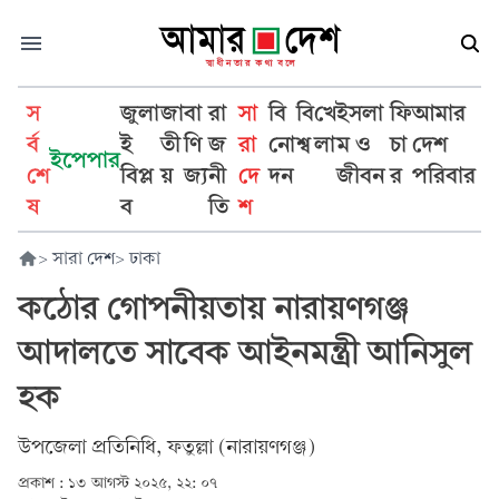
স
জুলা
জা
বা
রা
সা
বি
বি
খে
ইসলা
ফি
আমার
র্ব
ই
তী
ণি
জ
রা
নো
শ্ব
লা
ম ও
চা
দেশ
ইপেপার
শে
বিপ্ল
য়
জ্য
নী
দে
দন
জীবন
র
পরিবার
ষ
ব
তি
শ
>
সারা দেশ
>
ঢাকা
কঠোর গোপনীয়তায় নারায়ণগঞ্জ
আদালতে সাবেক আইনমন্ত্রী আনিসুল
হক
উপজেলা প্রতিনিধি, ফতুল্লা (নারায়ণগঞ্জ)
প্রকাশ :
১৩ আগস্ট ২০২৫, ২২: ০৭