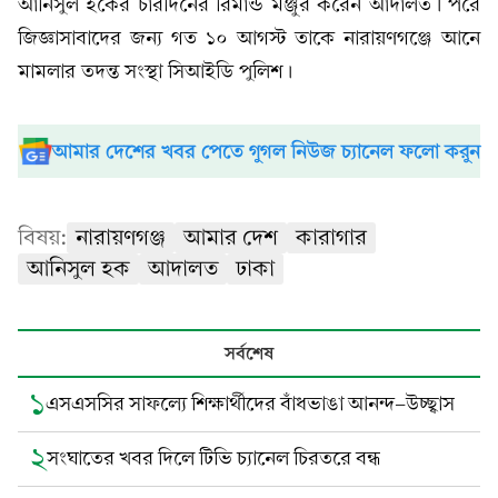
আনিসুল হকের চারদিনের রিমান্ড মঞ্জুর করেন আদালত। পরে
জিজ্ঞাসাবাদের জন্য গত ১০ আগস্ট তাকে নারায়ণগঞ্জে আনে
মামলার তদন্ত সংস্থা সিআইডি পুলিশ।
আমার দেশের খবর পেতে গুগল নিউজ চ্যানেল ফলো করুন
বিষয়:
নারায়ণগঞ্জ
আমার দেশ
কারাগার
আনিসুল হক
আদালত
ঢাকা
সর্বশেষ
১
এসএসসির সাফল্যে শিক্ষার্থীদের বাঁধভাঙা আনন্দ-উচ্ছ্বাস
২
সংঘাতের খবর দিলে টিভি চ্যানেল চিরতরে বন্ধ