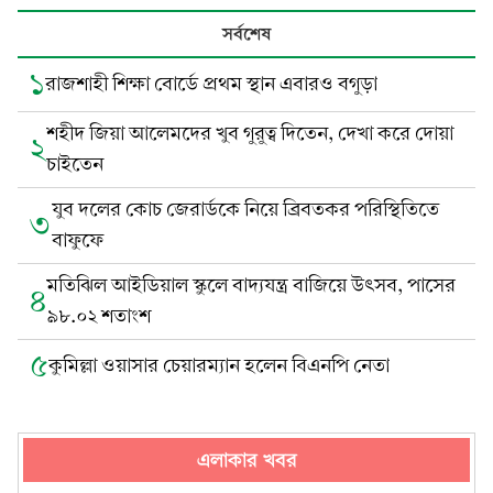
সর্বশেষ
১
রাজশাহী শিক্ষা বোর্ডে প্রথম স্থান এবারও বগুড়া
শহীদ জিয়া আলেমদের খুব গুরুত্ব দিতেন, দেখা করে দোয়া
২
চাইতেন
যুব দলের কোচ জেরার্ডকে নিয়ে ব্রিবতকর পরিস্থিতিতে
৩
বাফুফে
মতিঝিল আইডিয়াল স্কুলে বাদ্যযন্ত্র বাজিয়ে উৎসব, পাসের
৪
৯৮.০২ শতাংশ
৫
কুমিল্লা ওয়াসার চেয়ারম্যান হলেন বিএনপি নেতা
এলাকার খবর