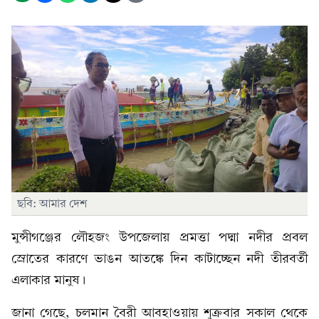
ছবি: আমার দেশ
মুন্সীগঞ্জের লৌহজং উপজেলায় প্রমত্তা পদ্মা নদীর প্রবল
স্রোতের কারণে ভাঙন আতঙ্কে দিন কাটাচ্ছেন নদী তীরবর্তী
এলাকার মানুষ।
জানা গেছে, চলমান বৈরী আবহাওয়ায় শুক্রবার সকাল থেকে