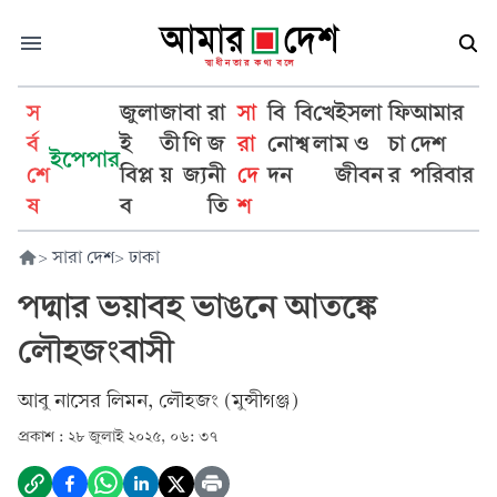
স
জুলা
জা
বা
রা
সা
বি
বি
খে
ইসলা
ফি
আমার
র্ব
ই
তী
ণি
জ
রা
নো
শ্ব
লা
ম ও
চা
দেশ
ইপেপার
শে
বিপ্ল
য়
জ্য
নী
দে
দন
জীবন
র
পরিবার
ষ
ব
তি
শ
>
সারা দেশ
>
ঢাকা
পদ্মার ভয়াবহ ভাঙনে আতঙ্কে
লৌহজংবাসী
আবু নাসের লিমন, লৌহজং (মুন্সীগঞ্জ)
প্রকাশ :
২৮ জুলাই ২০২৫, ০৬: ৩৭