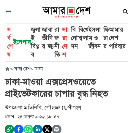
স
জুলা
জা
বা
রা
সা
বি
বি
খে
ইসলা
ফি
আমার
র্ব
ই
তী
ণি
জ
রা
নো
শ্ব
লা
ম ও
চা
দেশ
ইপেপার
শে
বিপ্ল
য়
জ্য
নী
দে
দন
জীবন
র
পরিবার
ষ
ব
তি
শ
>
সারা দেশ
>
ঢাকা
ঢাকা-মাওয়া এক্সপ্রেসওয়েতে
প্রাইভেটকারের চাপায় বৃদ্ধ নিহত
উপজেলা প্রতিনিধি, লৌহজং (মুন্সীগঞ্জ)
প্রকাশ :
২৪ আগস্ট ২০২৫, ১৮: ৪৭