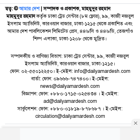
স্বত্ব: ©️
আমার দেশ
| সম্পাদক ও প্রকাশক, মাহমুদুর রহমান
মাহমুদুর রহমান
কর্তৃক ঢাকা ট্রেড সেন্টার (৮ম ফ্লোর), ৯৯, কাজী নজরুল
ইসলাম অ্যাভিনিউ, কারওয়ান বাজার, ঢাকা-১২১৫ থেকে প্রকাশিত এবং
আমার দেশ পাবলিকেশন লিমিটেড প্রেস, ৪৪৬/সি ও ৪৪৬/ডি, তেজগাঁও
শিল্প এলাকা, ঢাকা-১২০৮ থেকে মুদ্রিত।
সম্পাদকীয় ও বাণিজ্য বিভাগ: ঢাকা ট্রেড সেন্টার, ৯৯, কাজী নজরুল
ইসলাম অ্যাভিনিউ, কারওয়ান বাজার, ঢাকা-১২১৫।
ফোন: ০২-৫৫০১২২৫০। ই-মেইল: info@dailyamardesh.com
বার্তা: ফোন: ০৯৬৬৬-৭৪৭৪০০। ই-মেইল:
news@dailyamardesh.com
বিজ্ঞাপন: ফোন: +৮৮০-১৭১৫-০২৫৪৩৪ । ই-মেইল:
ad@dailyamardesh.com
সার্কুলেশন: ফোন: +৮৮০-০১৮১৯-৮৭৮৬৮৭ । ই-মেইল:
circulation@dailyamardesh.com
ওয়েব মেইল
কনভার্টার
আর্কাইভ
বিজ্ঞাপন
সাইটম্যাপ