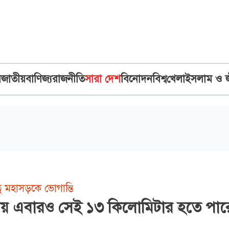
ব
জাতীয়
বাণিজ্য
রাজনীতি
সারা দেশ
বিনোদন
বিশ্ব
খেলা
ইসলাম ও 
তু মহাসড়কে ভোগান্তি
্রায় এবারও সেই ১৩ কিলোমিটার হতে পার