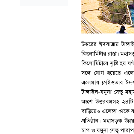
উত্তরের ঈদযাত্রায় টা
কিলোমিটার রাস্তা। মহা
কিলোমিটারে সৃষ্টি হয় ঘণ
সঙ্গে যোগ হয়েছে এলেঙ্
এলেঙ্গায় ফ্লাইওভার ঈদ
টাঙ্গাইল-যমুনা সেতু ম
অংশে উত্তরবঙ্গসহ ২৪টি
বাড়িয়েও এলেঙ্গা থেকে 
প্রতিষ্ঠান। মহাসড়ক উন
চাপ ও যমুনা সেতু পারাপা