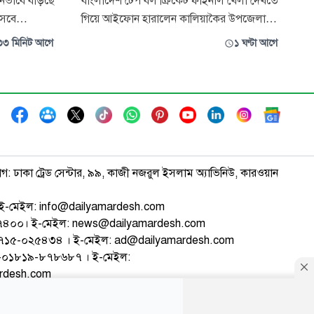
ীনভাবে বাড়ছে
বাংলাদেশ টেপ বল ক্রিকেট ফাইনাল খেলা দেখতে
সেবে
গিয়ে আইফোন হারালেন কালিয়াকৈর উপজেলা
, মাংস, ডিম
নির্বাহী কর্মকর্তা এ এইচ এম ফখরুল হোসাইন।
৩৩ মিনিট আগে
১ ঘণ্টা আগে
এখন সাধারণ
ঘটনাটি ঘটেছে শুক্রবার বিকেলে কালিয়াকৈর
৮০ টাকার
উপজেলার পূর্বচন্দ্রা স্পোর্টিং ক্লাবের খেলার মাঠে।
স্থিতিতে
জানা গেছে, বিসিএল ফাইনাল খেলায় প্রধান অতিথি
 দাবি
হিসেবে যুব ও ক্রীড়া প্রতিমন্ত্র
াগ: ঢাকা ট্রেড সেন্টার, ৯৯, কাজী নজরুল ইসলাম অ্যাভিনিউ, কারওয়ান
ই-মেইল: info@dailyamardesh.com
৭৪৭৪০০। ই-মেইল: news@dailyamardesh.com
-১৭১৫-০২৫৪৩৪ । ই-মেইল: ad@dailyamardesh.com
৮০-০১৮১৯-৮৭৮৬৮৭ । ই-মেইল:
ardesh.com
্টার
আর্কাইভ
বিজ্ঞাপন
সাইটম্যাপ