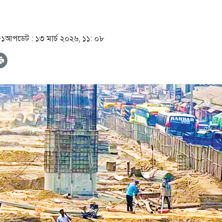
৫১
আপডেট :
১৩ মার্চ ২০২৬, ১১: ০৮