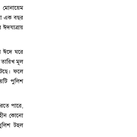
ল মোনায়েম
আরো এক বছর
 ঈদযাত্রায়
ুষ ঈদে ঘরে
 তারিখ মূল
টেছে। ফলে
ষয়টি পুলিশ
িরতে পারে,
বিহীন কোনো
পুলিশ টহল