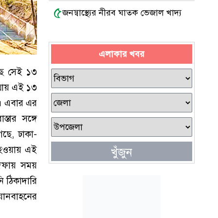
৫
জনস্বাস্থ্যের নীরব ঘাতক ভেজাল খাদ্য
এলাকার খবর
ছে সেই ১৩
্রায় এই ১৩
রা। এবার এর
্তার সঙ্গে
েছে, ঢাকা-
ষ হওয়ায় এই
খুঁজুন
য় দফায় সময়
ি ঠিকাদারি
 যানবাহনের