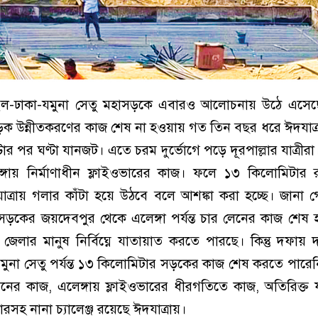
ঙ্গাইল-ঢাকা-যমুনা সেতু মহাসড়কে এবারও আলোচনায় উঠে এসে
সড়ক উন্নীতকরণের কাজ শেষ না হওয়ায় গত তিন বছর ধরে ঈদযাত
্টার পর ঘণ্টা যানজট। এতে চরম দুর্ভোগে পড়ে দূরপাল্লার যাত্রী
গায় নির্মাণাধীন ফ্লাইওভারের কাজ। ফলে ১৩ কিলোমিটার রাস
যাত্রায় গলার কাঁটা হয়ে উঠবে বলে আশঙ্কা করা হচ্ছে। জানা গ
হাসড়কের জয়দেবপুর থেকে এলেঙ্গা পর্যন্ত চার লেনের কাজ শে
 জেলার মানুষ নির্বিঘ্নে যাতায়াত করতে পারছে। কিন্তু দফা
যমুনা সেতু পর্যন্ত ১৩ কিলোমিটার সড়কের কাজ শেষ করতে পারেন
্নয়নের কাজ, এলেঙ্গায় ফ্লাইওভারের ধীরগতিতে কাজ, অতিরিক্ত
রসহ নানা চ্যালেঞ্জ রয়েছে ঈদযাত্রায়।