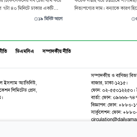
পর চিকিৎসকদের সব চেষ্টা ব্যর্থ করে
কয়েক সপ্তাহ ধরে চট্টগ্রামে লাগামহ
ল ৭টা ৪০ মিনিটে ঢাকার একটি
নিত্যপণ্যের দাম। বন্যাকে কারণ হি
াইবান্ধার আহত ছাত্র শিবির নেতা
দেখালেও সবজি থেকে শুরু করে মাছ
১৯ মিনিট আগে
ঃশ্বাস ত্যাগ করেছেন। তিনি দীর্ঘ দিন
ও মুরগি—প্রায় সব পণ্যের দামই 
সাধীন ছিলেন। গাইবান্ধার সাঘাটার
মানুষের নাগালের বাইরে। বাজারে 
ারমাথায় দিনদুপুরে বোনারপাড়া
নিচে কোনো সবজি মিলছে না। এ পরি
লের আহ্বায়কের ছু
বাজারে নিয়মিত তদারকি জোরদারের
নীতি
ডিএমসিএ
সম্পাদকীয় নীতি
জানিয়েছ
সম্পাদকীয় ও বাণিজ্য বিভ
রুল ইসলাম অ্যাভিনিউ,
বাজার, ঢাকা-১২১৫।
েশন লিমিটেড প্রেস,
ফোন: ০২-৫৫০১২২৫০। 
ত।
বার্তা: ফোন: ০৯৬৬৬-
বিজ্ঞাপন: ফোন: +৮৮০
সার্কুলেশন: ফোন: +৮
circulation@dailyam
ওয়েব মেইল
কনভার