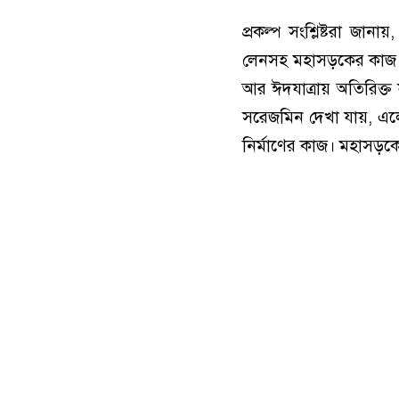
প্রকল্প সংশ্লিষ্টরা জা
লেনসহ মহাসড়কের কাজ এখ
আর ঈদযাত্রায় অতিরিক্ত 
সরেজমিন দেখা যায়, এলে
নির্মাণের কাজ। মহাসড়কে