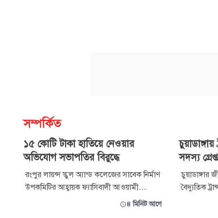
সম্পর্কিত
১৫ কোটি টাকা হাতিয়ে নেওয়ার
চুয়াডাঙ্গা
অভিযোগ সভাপতির বিরুদ্ধে
সদস্য গ্রেপ্
রংপুর লায়ন্স স্কুল অ্যান্ড কলেজের সাবেক নির্মাণ
চুয়াডাঙ্গার
উপকমিটির আহ্বায়ক ফ্যাসিবাদী আওয়ামী
বৈদ্যুতিক ট্র
সরকারের আস্থাভাজন এনামুল হক সোহেলের
সদস্যকে গ্রে
৪ মিনিট আগে
বিরুদ্ধে প্রতিষ্ঠানটির অর্থ আত্মসাৎসহ বিভিন্ন
এ সময় চুরি কর