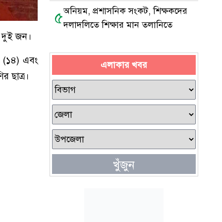
অনিয়ম, প্রশাসনিক সংকট, শিক্ষকদের
৫
দলাদলিতে শিক্ষার মান তলানিতে
 দুই জন।
ন (১৪) এবং
এলাকার খবর
র ছাত্র।
খুঁজুন