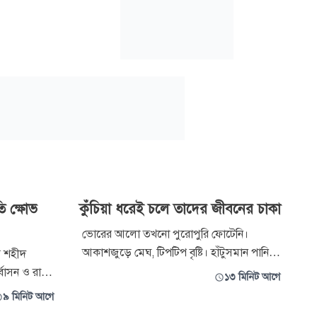
ি ক্ষোভ
কুঁচিয়া ধরেই চলে তাদের জীবনের চাকা
ভোরের আলো তখনো পুরোপুরি ফোটেনি।
আকাশজুড়ে মেঘ, টিপটিপ বৃষ্টি। হাঁটুসমান পানিতে
য় শহীদ
নেমে কাঁধে বাঁশের তৈরি বিশেষ ‘চাঁই’ আর হাতে
সন ও রাষ্ট্রীয়
১৩ মিনিট আগে
এক মুঠো কেঁচো নিয়ে জলাভূমির দিকে এগিয়ে
বিচার
৯ মিনিট আগে
যাচ্ছেন নিতাই চন্দ্র সরকার। কেঁচোই তার
বমূল্যায়ন,