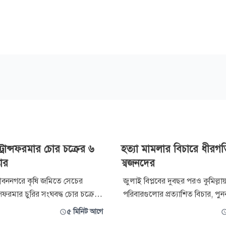
য় ট্রান্সফরমার চোর চক্রের ৬
হত্যা মামলার বিচারে ধীরগত
তার
স্বজনদের
 জীবননগরে কৃষি জমিতে সেচের
জুলাই বিপ্লবের দুবছর পরও কুমিল্লা
ান্সফরমার চুরির সংঘবদ্ধ চোর চক্রের ৬
পরিবারগুলোর প্রত্যাশিত বিচার, পুনর্বা
প্তার করেছে জীবননগর থানা পুলিশ।
মূল্যায়ন এখনো অধরাই রয়ে গেছে। 
৫ মিনিট আগে
া ট্রান্সফরমারের বিভিন্ন যন্ত্রাংশ,
প্রক্রিয়ার ধীরগতি, শহীদ পরিবারের অ