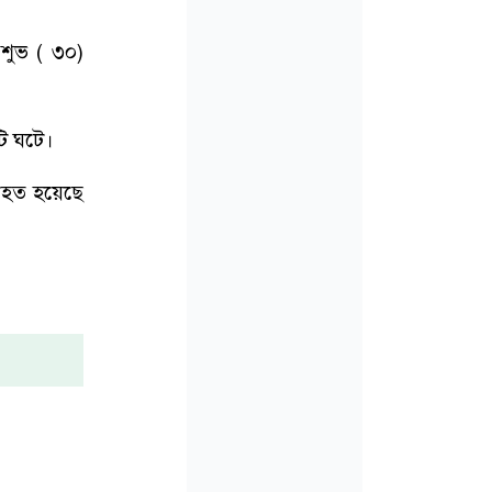
শুভ ( ৩০)
টি ঘটে।
িহত হয়েছে