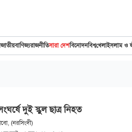
ব
জাতীয়
বাণিজ্য
রাজনীতি
সারা দেশ
বিনোদন
বিশ্ব
খেলা
ইসলাম ও 
্ষে দুই স্কুল ছাত্র নিহত
াবো, (নরসিংদী)