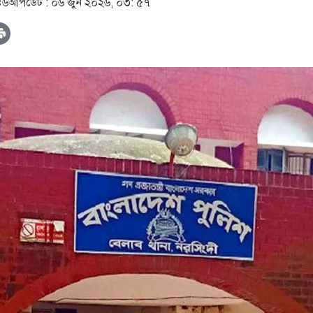
৪৬
আপডেট :
০৬ জুন ২০২৬, ০৩: ৫৭