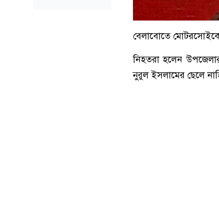
বেলাবোতে মোটরসােইকেল 
নিহতরা হলেন উপজেলার 
নুরুল ইসলামের ছেলে নাহিদ