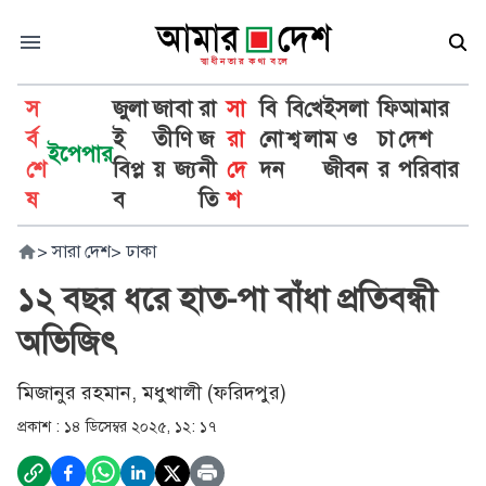
স
জুলা
জা
বা
রা
সা
বি
বি
খে
ইসলা
ফি
আমার
র্ব
ই
তী
ণি
জ
রা
নো
শ্ব
লা
ম ও
চা
দেশ
ইপেপার
শে
বিপ্ল
য়
জ্য
নী
দে
দন
জীবন
র
পরিবার
ষ
ব
তি
শ
>
সারা দেশ
>
ঢাকা
১২ বছর ধরে হাত-পা বাঁধা প্রতিবন্ধী
অভিজিৎ
মিজানুর রহমান, মধুখালী (ফরিদপুর)
প্রকাশ :
১৪ ডিসেম্বর ২০২৫, ১২: ১৭