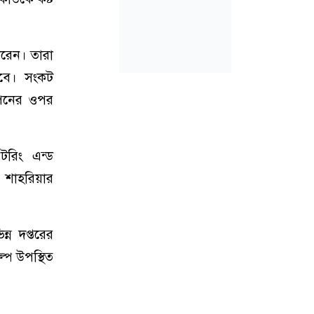
ধরেন। তারা
হবে। সংকট
াপনের ওপর
টরিং এন্ড
 শাহরিয়ার
ন দপ্তরের
্প উপস্থিত