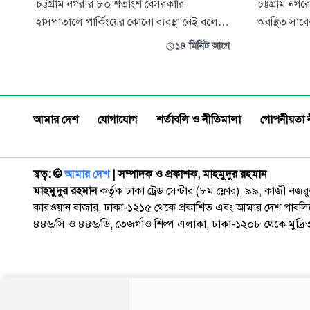
চট্টগ্রাম নগরীর ৮০ শতাংশ বেসরকারি
চট্টগ্রাম নগ
হাসপাতালে পার্কিংয়ের কোনো ব্যবস্থা নেই বলে
অবস্থিত সাবেক
জানিয়েছেন চট্টগ্রাম উন্নয়ন কর্তৃপক্ষের চেয়ারম্যান
নওফেলের বা
১৪ মিনিট আগে
(সিডিএ) ইঞ্জিনিয়ার বেলায়েত হোসেন। তিনি
ঘটনা ঘটেছে।
বলেছেন, একই চিত্র অনেক বেসরকারি স্কুল,
আনুমানিক ২ট
কলেজ ও বিশ্ববিদ্যালয়ের ক্ষেত্রেও দেখা যাচ্ছে।
হামলা চালিয
এর ফলে সড়কে যানবাহন পার্কিংয়ের
দেয় বলে জান
আমার দেশ
যোগাযোগ
শর্তাবলি ও নীতিমালা
গোপনীয়তা 
স্বত্ব: ©️
আমার দেশ
| সম্পাদক ও প্রকাশক, মাহমুদুর রহমান
মাহমুদুর রহমান
কর্তৃক ঢাকা ট্রেড সেন্টার (৮ম ফ্লোর), ৯৯, কাজী নজ
কারওয়ান বাজার, ঢাকা-১২১৫ থেকে প্রকাশিত এবং আমার দেশ পাবলিক
৪৪৬/সি ও ৪৪৬/ডি, তেজগাঁও শিল্প এলাকা, ঢাকা-১২০৮ থেকে মুদ্রি