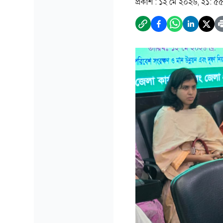
প্রকাশ :
১২ মে ২০২৬, ২১: ৫