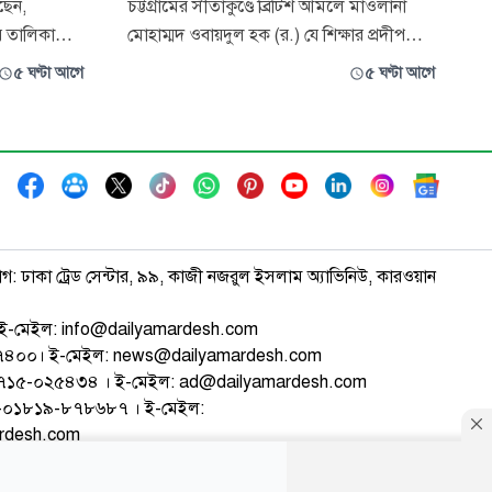
েছেন,
চট্টগ্রামের সীতাকুণ্ডে ব্রিটিশ আমলে মাওলানা
র তালিকা
মোহাম্মদ ওবায়দুল হক (র.) যে শিক্ষার প্রদীপ
রি ও
প্রজ্বলিত করেছিলেন, শতবর্ষ পেরিয়েও তার আলো
৫ ঘণ্টা আগে
৫ ঘণ্টা আগে
েক্ষভাবে
ছড়িয়ে পড়ছে প্রজন্ম থেকে প্রজন্মে। তার প্রতিষ্ঠিত
ত্তিতেই
সীতাকুণ্ড কামিল এম.এ. মাদরাসা শুধু একটি
শিক্ষাপ্রতিষ্ঠান নয় এটি শিক্ষা জাগরণ, নৈতিক
উন সার্কিট
মূল্যবোধ ও মানবিক সমা
াগ: ঢাকা ট্রেড সেন্টার, ৯৯, কাজী নজরুল ইসলাম অ্যাভিনিউ, কারওয়ান
ই-মেইল: info@dailyamardesh.com
৭৪৭৪০০। ই-মেইল: news@dailyamardesh.com
-১৭১৫-০২৫৪৩৪ । ই-মেইল: ad@dailyamardesh.com
৮০-০১৮১৯-৮৭৮৬৮৭ । ই-মেইল:
ardesh.com
্টার
আর্কাইভ
বিজ্ঞাপন
সাইটম্যাপ