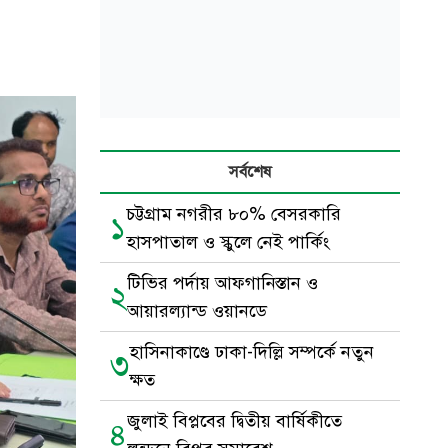
সর্বশেষ
চট্টগ্রাম নগরীর ৮০% বেসরকারি
১
হাসপাতাল ও স্কুলে নেই পার্কিং
টিভির পর্দায় আফগানিস্তান ও
২
আয়ারল্যান্ড ওয়ানডে
হাসিনাকাণ্ডে ঢাকা-দিল্লি সম্পর্কে নতুন
৩
ক্ষত
জুলাই বিপ্লবের দ্বিতীয় বার্ষিকীতে
৪