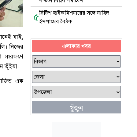
লন্ডনে বিপ্লব সমাবেশ
ব্রিটিশ হাইকমিশনারের সঙ্গে নাহিদ
৫
ইসলামের বৈঠক
খানেই যাই,
এলাকার খবর
েলি। নিজের
 সংরক্ষণে
 ভূঁইয়া।
আয়োজিত এক
খুঁজুন