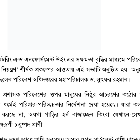
টরিং এন্ড এনফোর্সমেন্ট উইং এর সক্ষমতা বৃদ্ধির মাধ্যমে পরিব
িয়ন্ত্রণ’ শীর্ষক প্রকল্পের আওতায় এই সভাটি অনুষ্ঠিত হয়। অনুষ্
ছিলেন পরিবেশ অধিদপ্তরের মহাপরিচালক ড. লুৎফর রহমান।
েলা প্রশাসক পরিবেশের ওপর মানুষের নিষ্ঠুর আচরণের কঠোর
র্মেই পরিষ্কার-পরিচ্ছন্নতার নির্দেশনা দেয়া হয়েছে। যারা ক
করছে না, অযথা গাড়ির হর্ন বাজাচ্ছেন কিংবা যেখানে-সেখ
রূপী চতুষ্পদ প্রাণী।
ব্দ দূষণ রোধে আমি সবসময় আমার ফোন সাইলেন্ট রাখি যাতে ক