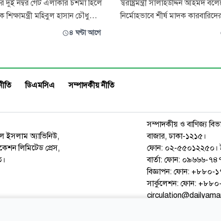
রের দুই নম্বর গেট এলাকার চশমা হিলে
স্বরাষ্ট্রমন্ত্রী সালাহউদ্দিন আহমদ বল
 শিক্ষামন্ত্রী মহিবুল হাসান চৌধুরী
নির্মোহভাবে শীর্ষ মাদক কারবারিদে
সভবনে হামলা ও অগ্নিসংযোগের
প্রস্তুত করা হবে। মাদক চোরাকারবা
৪ ঘণ্টা আগে
 বৃহস্পতিবার দিবাগত রাত
ব্যবসায়ীদের টাস্কফোর্স কমিটি নিরপ
ার দিকে একদল দুর্বৃত্ত বাসভবনে
চিহ্নিত করবে এবং সেই তালিকার ভি
়ে ভাঙচুরের পাশাপাশি আগুন ধরিয়ে
পরবর্তী পদক্ষেপ নেওয়া হবে। বৃহস্পতিবার রাত
া গেছে। বাসভবনটি প্রয়াত
৮টার দিকে কক্সবাজার শহরের হিলডা
নীতি
ডিএমসিএ
সম্পাদকীয় নীতি
সম্পাদকীয় ও বাণিজ্য বিভ
রুল ইসলাম অ্যাভিনিউ,
বাজার, ঢাকা-১২১৫।
েশন লিমিটেড প্রেস,
ফোন: ০২-৫৫০১২২৫০। 
ত।
বার্তা: ফোন: ০৯৬৬৬-
বিজ্ঞাপন: ফোন: +৮৮০
সার্কুলেশন: ফোন: +৮
circulation@dailyam
ওয়েব মেইল
কনভার