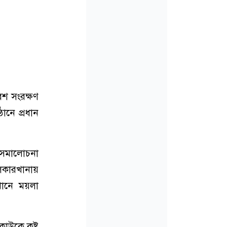
েশ সংরক্ষণ
ঠানে প্রধান
 সমালোচনা
লকারখানায়
ানে ময়লা
াউকে কষ্ট