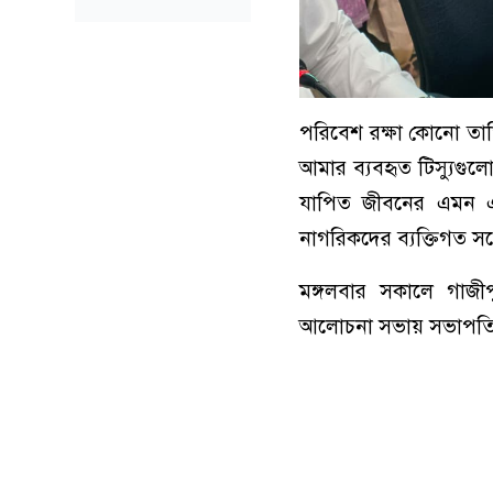
পরিবেশ রক্ষা কোনো তাত
আমার ব্যবহৃত টিস্যুগুল
যাপিত জীবনের এমন এক 
নাগরিকদের ব্যক্তিগত সচ
মঙ্গলবার সকালে গাজী
আলোচনা সভায় সভাপতির 