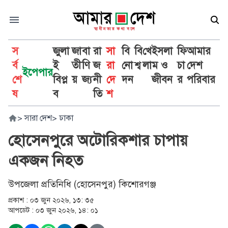
স
জুলা
জা
বা
রা
সা
বি
বি
খে
ইসলা
ফি
আমার
র্ব
ই
তী
ণি
জ
রা
নো
শ্ব
লা
ম ও
চা
দেশ
ইপেপার
শে
বিপ্ল
য়
জ্য
নী
দে
দন
জীবন
র
পরিবার
ষ
ব
তি
শ
>
সারা দেশ
>
ঢাকা
হোসেনপুরে অটোরিকশার চাপায়
একজন নিহত
উপজেলা প্রতিনিধি (হোসেনপুর) কিশোরগঞ্জ
প্রকাশ :
০৩ জুন ২০২৬, ১৩: ৩৫
আপডেট :
০৩ জুন ২০২৬, ১৪: ০১