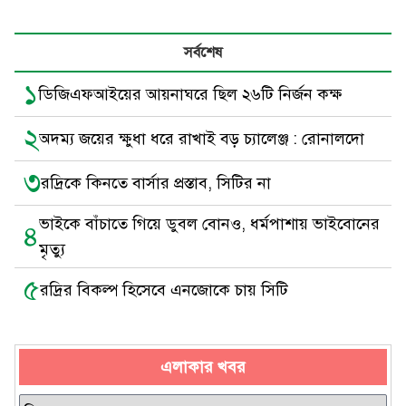
সর্বশেষ
১
ডিজিএফআইয়ের আয়নাঘরে ছিল ২৬টি নির্জন কক্ষ
২
অদম্য জয়ের ক্ষুধা ধরে রাখাই বড় চ্যালেঞ্জ : রোনালদো
৩
রদ্রিকে কিনতে বার্সার প্রস্তাব, সিটির না
ভাইকে বাঁচাতে গিয়ে ডুবল বোনও, ধর্মপাশায় ভাইবোনের
৪
মৃত্যু
৫
রদ্রির বিকল্প হিসেবে এনজোকে চায় সিটি
এলাকার খবর