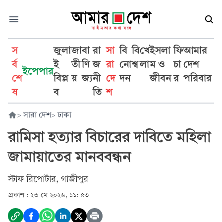
স
জুলা
জা
বা
রা
সা
বি
বি
খে
ইসলা
ফি
আমার
র্ব
ই
তী
ণি
জ
রা
নো
শ্ব
লা
ম ও
চা
দেশ
ইপেপার
শে
বিপ্ল
য়
জ্য
নী
দে
দন
জীবন
র
পরিবার
ষ
ব
তি
শ
>
সারা দেশ
>
ঢাকা
রামিসা হত্যার বিচারের দাবিতে মহিলা
জামায়াতের মানববন্ধন
স্টাফ রিপোর্টার, গাজীপুর
প্রকাশ :
২৩ মে ২০২৬, ১১: ৫৩