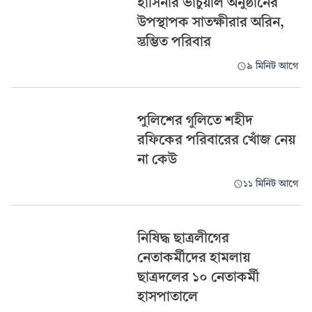
হাসিনার ভার্চুয়াল অনুষ্ঠানের
উপস্থাপক সাতক্ষীরার অরিন,
স্তম্ভিত পরিবার
৯ মিনিট আগে
পুলিশের গুলিতে শহীদ
রফিকের পরিবারের খোঁজ নেয়
না কেউ
১১ মিনিট আগে
নিষিদ্ধ ছাত্রলীগের
নেতাকর্মীদের হামলায়
ছাত্রদলের ১০ নেতাকর্মী
হাসপাতালে