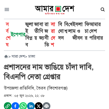
স
জুলা
জা
বা
রা
সা
বি
বি
খে
ইসলা
ফি
আমার
র্ব
ই
তী
ণি
জ
রা
নো
শ্ব
লা
ম ও
চা
দেশ
ইপেপার
শে
বিপ্ল
য়
জ্য
নী
দে
দন
জীবন
র
পরিবার
ষ
ব
তি
শ
>
সারা দেশ
>
ঢাকা
প্রশাসনের নাম ভাঙিয়ে চাঁদা দাবি,
বিএনপি নেতা গ্রেপ্তার
উপজেলা প্রতিনিধি, ভৈরব (কিশোরগঞ্জ)
প্রকাশ :
০৫ জুন ২০২৬, ২২: ০৮