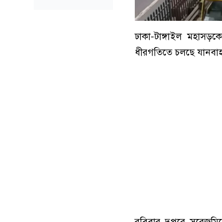
ঢাকা-টাঙ্গাইল মহাসড়ক
ধীরগতিতে চলছে যানবা
রবিবার দুপুরে সরেজমিন