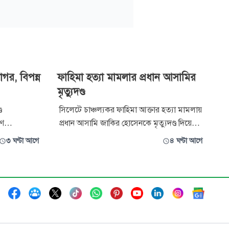
াগর, বিপন্ন
ফাহিমা হত্যা মামলার প্রধান আসামির
মৃত্যুদণ্ড
ে
সিলেটে চাঞ্চল্যকর ফাহিমা আক্তার হত্যা মামলায়
ণে
প্রধান আসামি জাকির হোসেনকে মৃত্যুদণ্ড দিয়েছেন
মকির মুখে
আদালত। একই সঙ্গে তাকে ৫ লাখ টাকা
৩ ঘণ্টা আগে
৪ ঘণ্টা আগে
শবিদরা।
জরিমানা করা হয়েছে। তবে মামলার অপর দুই
্য,
আসামি জয়নাল আবেদিন ও মো. আবুল
ং উপকূলীয়
কালামকে খালাস দেওয়া হয়েছে। বৃহস্পিতবার
াগরে গিয়ে
বেলা সাড়ে ১১টার দিকে সিলেট মহানগর শিশু
সহিংসতা দমন