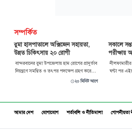
সম্পর্কিত
রুমা হাসপাতালে অক্সিজেন সহায়তা,
সকালে সন্
উন্নত চিকিৎসায় ২০ রোগী
পরীক্ষায় 
বান্দরবানের রুমা উপজেলায় হাম রোগের প্রাদুর্ভাব
নীলফামারীর স
নিয়ন্ত্রণে সমন্বিত ও তৎপর পদক্ষেপ গ্রহণ করেছে
ঘণ্টা পর এইচ
জেলা ও উপজেলা প্রশাসন। পরিস্থিতির সার্বিক
মনোবলের এক 
২০ মিনিট আগে
উন্নয়ন, স্বাস্থ্যসেবার মান বৃদ্ধি এবং জরুরি
পরীক্ষার্থী। বৃহস্পতিবার সক
চিকিৎসাসামগ্রী সরবরাহ নিশ্চিত করতে নেওয়া
দেওয়ার পর দ
হয়েছে বিভিন্ন উদ্যোগ। এরই অংশ হিসেবে রুমা
অংশ নেন আনা
উপজেলা স্বাস্থ্য কমপ্লে
নবজাতক দুজন
আমার দেশ
যোগাযোগ
শর্তাবলি ও নীতিমালা
গোপনীয়তা 