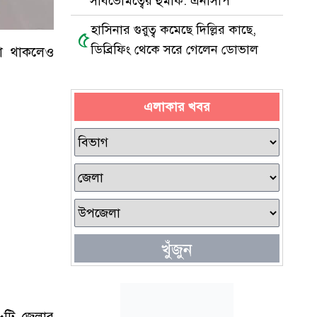
সার্বভৌমত্বের হুমকি: এনসিপি
হাসিনার গুরুত্ব কমেছে দিল্লির কাছে,
৫
ডিব্রিফিং থেকে সরে গেলেন ডোভাল
না থাকলেও
এলাকার খবর
খুঁজুন
২৬টি জেলার