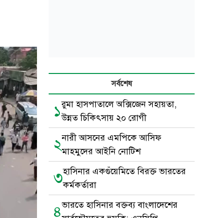
সর্বশেষ
রুমা হাসপাতালে অক্সিজেন সহায়তা,
১
উন্নত চিকিৎসায় ২০ রোগী
নারী আসনের এমপিকে আসিফ
২
মাহমুদের আইনি নোটিশ
হাসিনার একগুঁয়েমিতে বিরক্ত ভারতের
৩
কর্মকর্তারা
ভারতে হাসিনার বক্তব্য বাংলাদেশের
৪