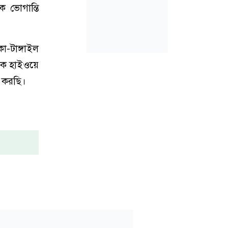
 ভোগান্তি
া-টাঙ্গাইল
কে হাইওয়ে
 করছি।