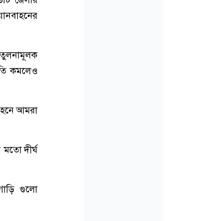
যানবাহনের
ল তুলনামূলক
গতি কমলেও
িবহনে আমরা
 মতো দীর্ঘ
গাড়ি গুলো