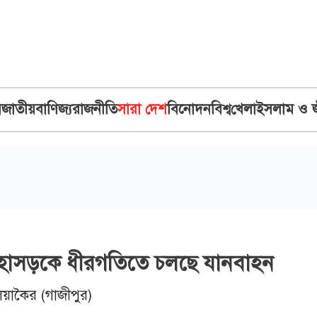
ব
জাতীয়
বাণিজ্য
রাজনীতি
সারা দেশ
বিনোদন
বিশ্ব
খেলা
ইসলাম ও 
 মহাসড়কে ধীরগতিতে চলছে যানবাহন
িয়াকৈর (গাজীপুর)