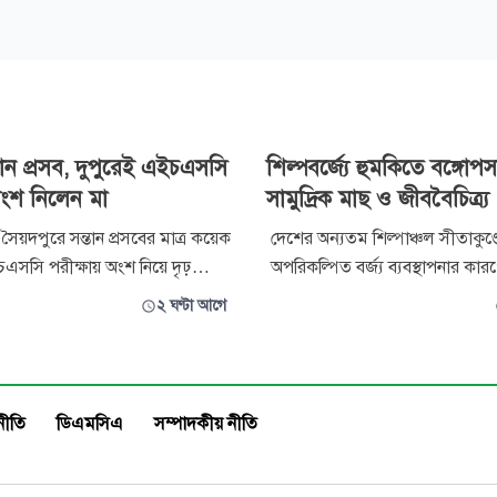
তান প্রসব, দুপুরেই এইচএসসি
শিল্পবর্জ্যে হুমকিতে বঙ্গোপস
অংশ নিলেন মা
সামুদ্রিক মাছ ও জীববৈচিত্র্য
ৈয়দপুরে সন্তান প্রসবের মাত্র কয়েক
দেশের অন্যতম শিল্পাঞ্চল সীতাকুণ্ড
এসসি পরীক্ষায় অংশ নিয়ে দৃঢ়
অপরিকল্পিত বর্জ্য ব্যবস্থাপনার কার
অনন্য দৃষ্টান্ত স্থাপন করেছেন এক
বঙ্গোপসাগরের সামুদ্রিক পরিবেশ হু
২ ঘণ্টা আগে
ালে পুত্রসন্তানের জন্ম
পড়েছে বলে আশঙ্কা করছেন পরিবে
ুপুরে সমাজবিজ্ঞান বিষয়ের পরীক্ষায়
বিভিন্ন শিল্পকারখানার রাসায়নিক বর্জ
বিউল উম্মি। বর্তমানে মা ও
জাহাজভাঙা শিল্পের অবশিষ্টাংশ এব
ই সুস্থ র
এলাকার প্লাস্টিক ও অন্যান্য বর্জ্য স
নীতি
ডিএমসিএ
সম্পাদকীয় নীতি
মিশে সামুদ