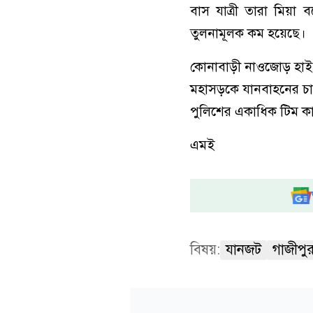
বাস যাত্রী তারা মিয়
তুলনামূলক কম হয়েছে।
কোনাবাড়ী নাওজোড় হাইও
মহাসড়কে যানবাহনের চা
পুলিশের একাধিক টিম ক
এমই
বিষয়:
যানজট
গাজীপু