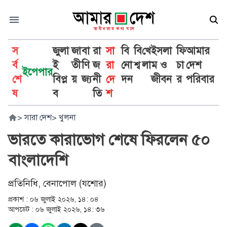
স
জুলা
জা
বা
রা
সা
বি
বি
খে
ইসলা
ফি
আমার
র্ব
ই
তী
ণি
জ
রা
নো
শ্ব
লা
ম ও
চা
দেশ
ইপেপার
শে
বিপ্ল
য়
জ্য
নী
দে
দন
জীবন
র
পরিবার
ষ
ব
তি
শ
>
সারা দেশ
>
খুলনা
ভারতে কারাভোগ শেষে ফিরলেন ৫০
বাংলাদেশি
প্রতিনিধি, বেনাপোল (যশোর)
প্রকাশ :
০৬ জুলাই ২০২৬, ১৪: ০৪
আপডেট :
০৬ জুলাই ২০২৬, ১৪: ৩৬