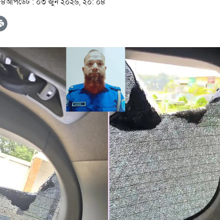
৫৪
আপডেট :
০৩ জুন ২০২৬, ২০: ০৪