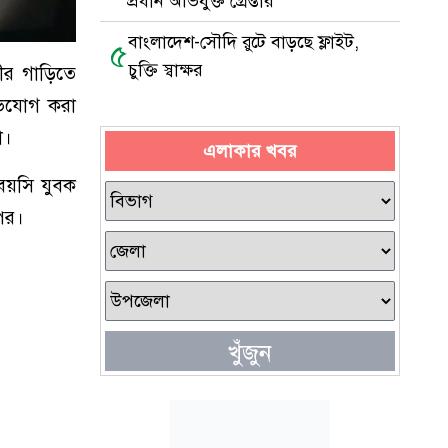
প্রধান অভিযুক্ত গ্রেপ্তার
বাংলাদেশ-সৌদি রুটে বাড়ছে ফ্লাইট,
৫
চুক্তি স্বাক্ষর
রীর গাড়িতে
িযোগ করা
া।
এলাকার খবর
 বয়সি যুবক
ির।
খুঁজুন