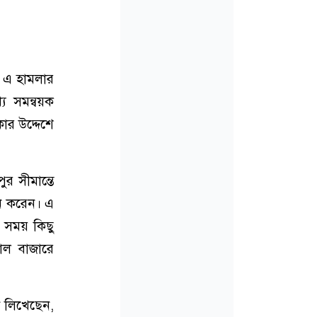
ে এ হামলার
য সমন্বয়ক
ার উদ্দেশে
র সীমান্তে
্শন করেন। এ
র সময় কিছু
োল বাজারে
ী লিখেছেন,