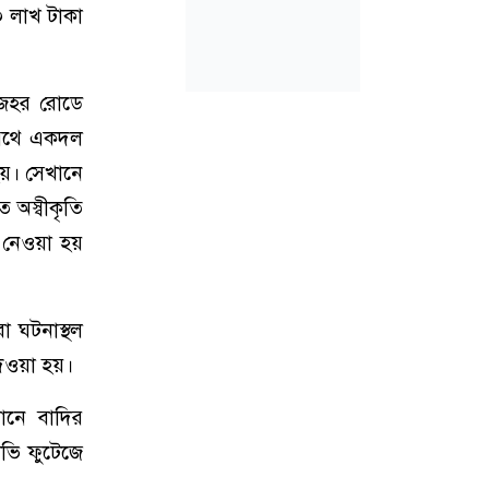
০ লাখ টাকা
অজহর রোডে
র পথে একদল
হয়। সেখানে
 অস্বীকৃতি
 নেওয়া হয়
া ঘটনাস্থল
দেওয়া হয়।
োনে বাদির
িভি ফুটেজে