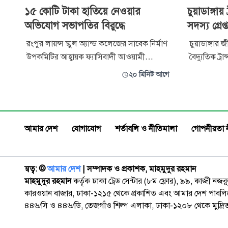
১৫ কোটি টাকা হাতিয়ে নেওয়ার
চুয়াডাঙ্গা
অভিযোগ সভাপতির বিরুদ্ধে
সদস্য গ্রেপ্
রংপুর লায়ন্স স্কুল অ্যান্ড কলেজের সাবেক নির্মাণ
চুয়াডাঙ্গার
উপকমিটির আহ্বায়ক ফ্যাসিবাদী আওয়ামী
বৈদ্যুতিক ট্র
সরকারের আস্থাভাজন এনামুল হক সোহেলের
সদস্যকে গ্রে
২০ মিনিট আগে
বিরুদ্ধে প্রতিষ্ঠানটির অর্থ আত্মসাৎসহ বিভিন্ন
এ সময় চুরি কর
অনিয়ম-দুর্নীতির অভিযোগে আদালতে দুটি মামলা
চোরাই কাজে ব
হয়েছে। মামলা চলমান থাকার পরও দিনাজপুর
এবং পিকআপ ভ্
শিক্ষা বোর্ড তাকে গভর্নিং বডির সভাপতি কর
চোরচক্রের স
আমার দেশ
যোগাযোগ
শর্তাবলি ও নীতিমালা
গোপনীয়তা 
স্বত্ব: ©️
আমার দেশ
| সম্পাদক ও প্রকাশক, মাহমুদুর রহমান
মাহমুদুর রহমান
কর্তৃক ঢাকা ট্রেড সেন্টার (৮ম ফ্লোর), ৯৯, কাজী নজ
কারওয়ান বাজার, ঢাকা-১২১৫ থেকে প্রকাশিত এবং আমার দেশ পাবলিক
৪৪৬/সি ও ৪৪৬/ডি, তেজগাঁও শিল্প এলাকা, ঢাকা-১২০৮ থেকে মুদ্রি