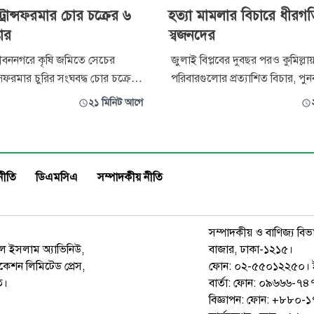
য় ট্রান্সফরমার চোর চক্রের ৬
হত্যা মামলার বিচারে ধীরগত
তার
স্বজনদের
 জীবননগরে কৃষি জমিতে সেচের
জুলাই বিপ্লবের দুবছর পরও কুমিল্লা
ান্সফরমার চুরির সংঘবদ্ধ চোর চক্রের ৬
পরিবারগুলোর প্রত্যাশিত বিচার, পুনর্বা
প্তার করেছে জীবননগর থানা পুলিশ।
মূল্যায়ন এখনো অধরাই রয়ে গেছে। 
২১ মিনিট আগে
া ট্রান্সফরমারের বিভিন্ন যন্ত্রাংশ,
প্রক্রিয়ার ধীরগতি, শহীদ পরিবারের অ
্যবহৃত সরঞ্জামাদি, প্রাইভেট কার
আহতদের চিকিৎসা সংকট এবং জুলাই
যান উদ্ধার করা হয়। গ্রেপ্তার
সংরক্ষণে উদ্যোগের অভাব নিয়ে হতা
দস্য হলেন-
করেছেন শহীদ পরিবার ও জুলাইযোদ্
নীতি
ডিএমসিএ
সম্পাদকীয় নীতি
সম্পাদকীয় ও বাণিজ্য বিভ
রুল ইসলাম অ্যাভিনিউ,
বাজার, ঢাকা-১২১৫।
েশন লিমিটেড প্রেস,
ফোন: ০২-৫৫০১২২৫০। 
ত।
বার্তা: ফোন: ০৯৬৬৬-
বিজ্ঞাপন: ফোন: +৮৮০