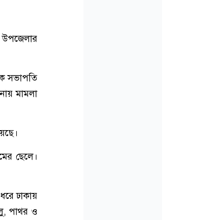
র উপজেলার
েক সভাপতি
নায় মামলা
য়েছে।
িমের ছেলে।
 ধরে ঢাকায়
ালু, পাথর ও