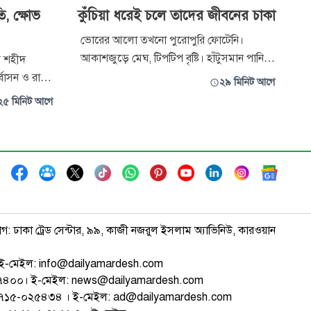
ি, ক্ষোভ
কুঁচিয়া ধরেই চলে তাদের জীবনের চাকা
ভোরের আলো তখনো পুরোপুরি ফোটেনি।
আকাশজুড়ে মেঘ, টিপটিপ বৃষ্টি। হাঁটুসমান পানিতে
য় শহীদ
নেমে কাঁধে বাঁশের তৈরি বিশেষ ‘চাঁই’ আর হাতে
সন ও রাষ্ট্রীয়
২৯ মিনিট আগে
এক মুঠো কেঁচো নিয়ে জলাভূমির দিকে এগিয়ে
বিচার
২৫ মিনিট আগে
যাচ্ছেন নিতাই চন্দ্র সরকার। কেঁচোই তার
বমূল্যায়ন,
সারাদিনের মূলধন। এই কেঁচোর টোপে ধরা পড়ে
 স্মৃতি
কুঁচিয়া, যা বিক্রির আয়েই চলে আট সদস্যের সংসা
শা প্রকাশ
ধা
াগ: ঢাকা ট্রেড সেন্টার, ৯৯, কাজী নজরুল ইসলাম অ্যাভিনিউ, কারওয়ান
ই-মেইল: info@dailyamardesh.com
৭৪৭৪০০। ই-মেইল: news@dailyamardesh.com
-১৭১৫-০২৫৪৩৪ । ই-মেইল: ad@dailyamardesh.com