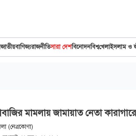
ব
জাতীয়
বাণিজ্য
রাজনীতি
সারা দেশ
বিনোদন
বিশ্ব
খেলা
ইসলাম ও 
দাবাজির মামলায় জামায়াত নেতা কারাগার
ধলা (নেত্রকোণা)