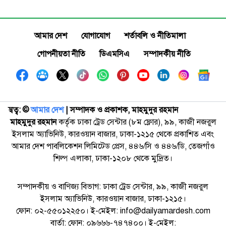
আমার দেশ
যোগাযোগ
শর্তাবলি ও নীতিমালা
গোপনীয়তা নীতি
ডিএমসিএ
সম্পাদকীয় নীতি
স্বত্ব: ©️
আমার দেশ
| সম্পাদক ও প্রকাশক, মাহমুদুর রহমান
মাহমুদুর রহমান
কর্তৃক ঢাকা ট্রেড সেন্টার (৮ম ফ্লোর), ৯৯, কাজী নজরুল
ইসলাম অ্যাভিনিউ, কারওয়ান বাজার, ঢাকা-১২১৫ থেকে প্রকাশিত এবং
আমার দেশ পাবলিকেশন লিমিটেড প্রেস, ৪৪৬/সি ও ৪৪৬/ডি, তেজগাঁও
শিল্প এলাকা, ঢাকা-১২০৮ থেকে মুদ্রিত।
সম্পাদকীয় ও বাণিজ্য বিভাগ: ঢাকা ট্রেড সেন্টার, ৯৯, কাজী নজরুল
ইসলাম অ্যাভিনিউ, কারওয়ান বাজার, ঢাকা-১২১৫।
ফোন: ০২-৫৫০১২২৫০। ই-মেইল: info@dailyamardesh.com
বার্তা: ফোন: ০৯৬৬৬-৭৪৭৪০০। ই-মেইল: