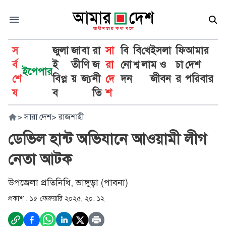
স
জুলা
জা
বা
রা
সা
বি
বি
খে
ইসলা
ফি
আমার
র্ব
ই
তী
ণি
জ
রা
নো
শ্ব
লা
ম ও
চা
দেশ
ইপেপার
শে
বিপ্ল
য়
জ্য
নী
দে
দন
জীবন
র
পরিবার
ষ
ব
তি
শ
>
সারা দেশ
>
রাজশাহী
ডেভিল হান্ট অভিযানে আওয়ামী লীগ
নেতা আটক
উপজেলা প্রতিনিধি, ভাঙ্গুড়া (পাবনা)
প্রকাশ :
১৫ ফেব্রুয়ারি ২০২৫, ২০: ১২