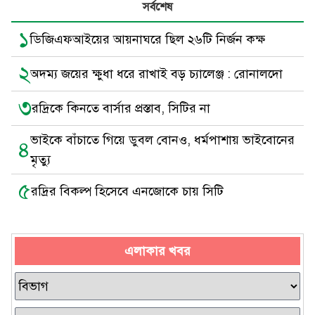
সর্বশেষ
১
ডিজিএফআইয়ের আয়নাঘরে ছিল ২৬টি নির্জন কক্ষ
২
অদম্য জয়ের ক্ষুধা ধরে রাখাই বড় চ্যালেঞ্জ : রোনালদো
৩
রদ্রিকে কিনতে বার্সার প্রস্তাব, সিটির না
ভাইকে বাঁচাতে গিয়ে ডুবল বোনও, ধর্মপাশায় ভাইবোনের
৪
মৃত্যু
৫
রদ্রির বিকল্প হিসেবে এনজোকে চায় সিটি
এলাকার খবর