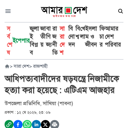
স
জুলা
জা
বা
রা
সা
বি
বি
খে
ইসলা
ফি
আমার
র্ব
ই
তী
ণি
জ
রা
নো
শ্ব
লা
ম ও
চা
দেশ
ইপেপার
শে
বিপ্ল
য়
জ্য
নী
দে
দন
জীবন
র
পরিবার
ষ
ব
তি
শ
>
সারা দেশ
>
রাজশাহী
আধিপত্যবাদীদের ষড়যন্ত্রে নিজামীকে
হত্যা করা হয়েছে : এটিএম আজহার
উপজেলা প্রতিনিধি, সাঁথিয়া (পাবনা)
প্রকাশ :
১২ মে ২০২৬, ২৩: ০৬