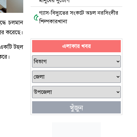
মানুষের দুর্ভোগ
গ্যাস-বিদ্যুতের সংকটে অচল নরসিংদীর
৫
শিল্পকারখানা
দ্ধে চলমান
তার করেছে।
এলাকার খবর
বে একটি টহল
 করে।
খুঁজুন