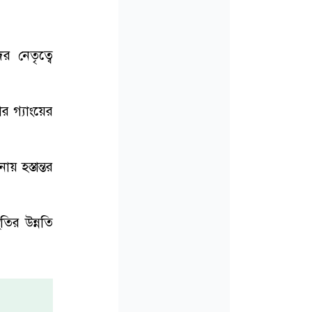
র নেতৃত্বে
 গ্যাংয়ের
য় হস্তান্তর
তির উন্নতি