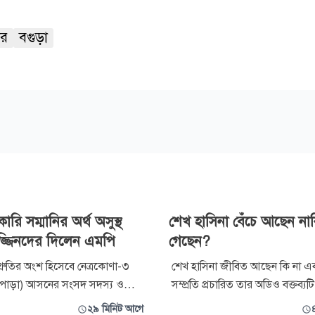
তার
বগুড়া
রি সম্মানির অর্থ অসুস্থ
শেখ হাসিনা বেঁচে আছেন না
জ্জিনদের দিলেন এমপি
গেছেন?
তিশ্রুতির অংশ হিসেবে নেত্রকোণা-৩
শেখ হাসিনা জীবিত আছেন কি না এ
আটপাড়া) আসনের সংসদ সদস্য ও
সম্প্রতি প্রচারিত তার অডিও বক্তব্
র সাধারণ সম্পাদক ড. রফিকুল
নিজের কি না, এ নিয়ে সংশয় প্রকা
২৯ মিনিট আগে