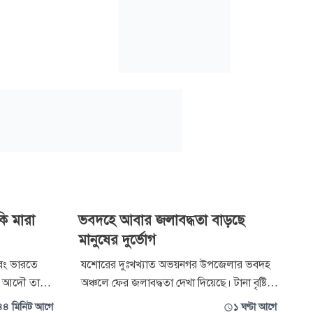
কি মারা
ভবদহে আবার জলাবদ্ধতা বাড়ছে
মানুষের দুর্ভোগ
বং ভারতে
যশোরের দুঃখখ্যাত অভয়নগর উপজেলার ভবদহ
যটি আদৌ তার
অঞ্চলে ফের জলাবদ্ধতা দেখা দিয়েছে। টানা বৃষ্টিতে
শ করেছেন
বিস্তীর্ণ এলাকা ও ঘরবাড়ি পানিতে তলিয়ে গেছে।
৪৪ মিনিট আগে
১ ঘণ্টা আগে