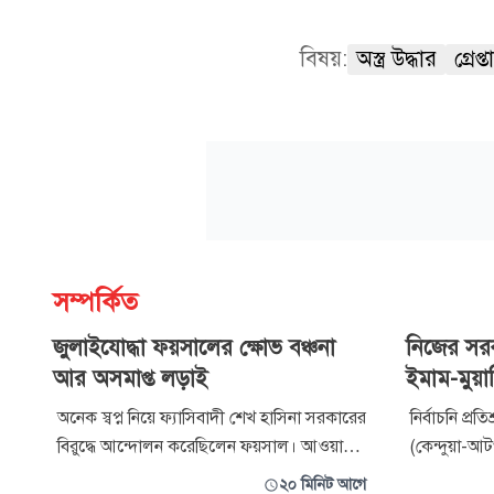
বিষয়:
অস্ত্র উদ্ধার
গ্রেপ্
সম্পর্কিত
জুলাইযোদ্ধা ফয়সালের ক্ষোভ বঞ্চনা
নিজের সরকা
আর অসমাপ্ত লড়াই
ইমাম-মুয়া
অনেক স্বপ্ন নিয়ে ফ্যাসিবাদী শেখ হাসিনা সরকারের
নির্বাচনি প্র
বিরুদ্ধে আন্দোলন করেছিলেন ফয়সাল। আওয়ামী
(কেন্দুয়া-
সন্ত্রাসীদের অস্ত্রের আঘাতে গুরুতর আহত এ যুবক
জেলা বিএনপি
২০ মিনিট আগে