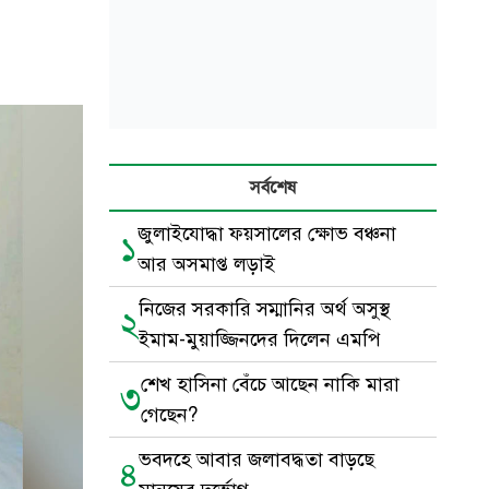
সর্বশেষ
জুলাইযোদ্ধা ফয়সালের ক্ষোভ বঞ্চনা
১
আর অসমাপ্ত লড়াই
নিজের সরকারি সম্মানির অর্থ অসুস্থ
২
ইমাম-মুয়াজ্জিনদের দিলেন এমপি
শেখ হাসিনা বেঁচে আছেন নাকি মারা
৩
গেছেন?
ভবদহে আবার জলাবদ্ধতা বাড়ছে
৪