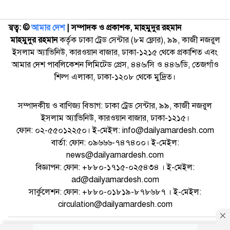
স্বত্ব: ©️
আমার দেশ
| সম্পাদক ও প্রকাশক, মাহমুদুর রহমান
মাহমুদুর রহমান
কর্তৃক ঢাকা ট্রেড সেন্টার (৮ম ফ্লোর), ৯৯, কাজী নজরুল
ইসলাম অ্যাভিনিউ, কারওয়ান বাজার, ঢাকা-১২১৫ থেকে প্রকাশিত এবং
আমার দেশ পাবলিকেশন লিমিটেড প্রেস, ৪৪৬/সি ও ৪৪৬/ডি, তেজগাঁও
শিল্প এলাকা, ঢাকা-১২০৮ থেকে মুদ্রিত।
সম্পাদকীয় ও বাণিজ্য বিভাগ: ঢাকা ট্রেড সেন্টার, ৯৯, কাজী নজরুল
ইসলাম অ্যাভিনিউ, কারওয়ান বাজার, ঢাকা-১২১৫।
ফোন: ০২-৫৫০১২২৫০। ই-মেইল: info@dailyamardesh.com
বার্তা: ফোন: ০৯৬৬৬-৭৪৭৪০০। ই-মেইল:
news@dailyamardesh.com
বিজ্ঞাপন: ফোন: +৮৮০-১৭১৫-০২৫৪৩৪ । ই-মেইল:
ad@dailyamardesh.com
সার্কুলেশন: ফোন: +৮৮০-০১৮১৯-৮৭৮৬৮৭ । ই-মেইল:
circulation@dailyamardesh.com