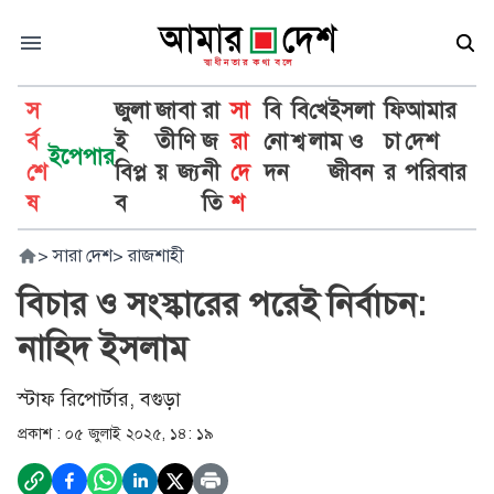
স
জুলা
জা
বা
রা
সা
বি
বি
খে
ইসলা
ফি
আমার
র্ব
ই
তী
ণি
জ
রা
নো
শ্ব
লা
ম ও
চা
দেশ
ইপেপার
শে
বিপ্ল
য়
জ্য
নী
দে
দন
জীবন
র
পরিবার
ষ
ব
তি
শ
>
সারা দেশ
>
রাজশাহী
বিচার ও সংস্কারের পরেই নির্বাচন:
নাহিদ ইসলাম
স্টাফ রিপোর্টার, বগুড়া
প্রকাশ :
০৫ জুলাই ২০২৫, ১৪: ১৯