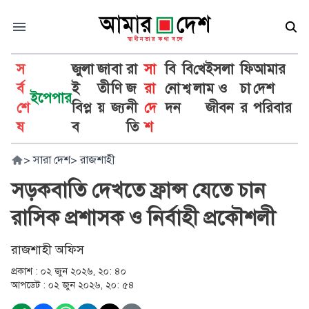
স
জুলা
জা
বা
রা
সা
বি
বি
খে
ইসলা
ফি
আমার
র্ব
ই
তী
ণি
জ
রা
নো
শ্ব
লা
ম ও
চা
দেশ
ইপেপার
শে
বিপ্ল
য়
জ্য
নী
দে
দন
জীবন
র
পরিবার
ষ
ব
তি
শ
>
সারা দেশ
>
রাজশাহী
সড়কবাতি দেখতে ফ্রান্স যেতে চান
রাসিক প্রশাসক ও নির্বাহী প্রকৌশলী
রাজশাহী অফিস
প্রকাশ :
০২ জুন ২০২৬, ২০: ৪০
আপডেট :
০২ জুন ২০২৬, ২০: ৫৪