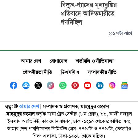
বিদ্যুৎ-গ্যাসের মূল্যবৃদ্ধির
প্রতিবাদে আদিতমারীতে
গণমিছিল
১ ঘণ্টা আগে
আমার দেশ
যোগাযোগ
শর্তাবলি ও নীতিমালা
গোপনীয়তা নীতি
ডিএমসিএ
সম্পাদকীয় নীতি
স্বত্ব: ©️
আমার দেশ
| সম্পাদক ও প্রকাশক, মাহমুদুর রহমান
মাহমুদুর রহমান
কর্তৃক ঢাকা ট্রেড সেন্টার (৮ম ফ্লোর), ৯৯, কাজী নজরুল
ইসলাম অ্যাভিনিউ, কারওয়ান বাজার, ঢাকা-১২১৫ থেকে প্রকাশিত এবং
আমার দেশ পাবলিকেশন লিমিটেড প্রেস, ৪৪৬/সি ও ৪৪৬/ডি, তেজগাঁও
শিল্প এলাকা, ঢাকা-১২০৮ থেকে মুদ্রিত।