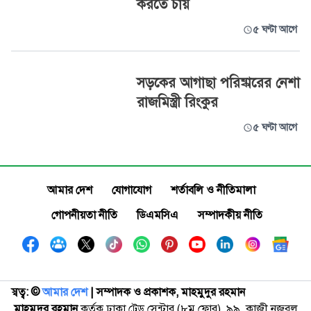
করতে চায়
৫ ঘণ্টা আগে
সড়কের আগাছা পরিষ্কারের নেশা
রাজমিস্ত্রী রিংকুর
৫ ঘণ্টা আগে
আমার দেশ
যোগাযোগ
শর্তাবলি ও নীতিমালা
গোপনীয়তা নীতি
ডিএমসিএ
সম্পাদকীয় নীতি
স্বত্ব: ©️
আমার দেশ
| সম্পাদক ও প্রকাশক, মাহমুদুর রহমান
মাহমুদুর রহমান
কর্তৃক ঢাকা ট্রেড সেন্টার (৮ম ফ্লোর), ৯৯, কাজী নজরুল