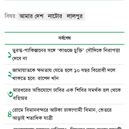
বিষয়:
আমার দেশ
নাটোর
লালপুর
সর্বশেষ
তুরস্ক-পাকিস্তানের সঙ্গে ‘কাগুজে চুক্তি’ সৌদিকে নিরাপত্তা
১
দেবে না
জামায়াতকে ক্ষমতায় যেতে হলে ১০ বছর বিরোধী দলে
২
থাকতে হবে: রাশেদ খাঁন
মারধরের অভিযোগে ঢাবির এক শিবির সমর্থক হল থেকে
৩
বহিষ্কার
রোমে বিমানবন্দরে আটকা ঢাকাগামী বিমান, ভেতরে
৪
আড়াই শতাধিক যাত্রী