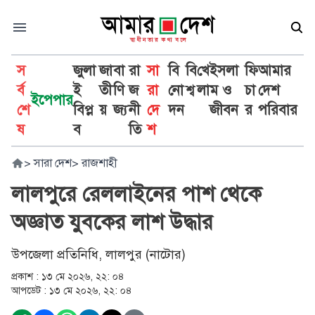
স
জুলা
জা
বা
রা
সা
বি
বি
খে
ইসলা
ফি
আমার
র্ব
ই
তী
ণি
জ
রা
নো
শ্ব
লা
ম ও
চা
দেশ
ইপেপার
শে
বিপ্ল
য়
জ্য
নী
দে
দন
জীবন
র
পরিবার
ষ
ব
তি
শ
>
সারা দেশ
>
রাজশাহী
লালপুরে রেললাইনের পাশ থেকে
অজ্ঞাত যুবকের লাশ উদ্ধার
উপজেলা প্রতিনিধি, লালপুর (নাটোর)
প্রকাশ :
১৩ মে ২০২৬, ২২: ০৪
আপডেট :
১৩ মে ২০২৬, ২২: ০৪