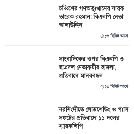
চব্বিশের গণঅভ্যুত্থানের নায়ক
তারেক রহমান: বিএনপি নেতা
আলাউদ্দিন
১৬ মিনিট আগে
সাংবাদিকের ওপর বিএনপি ও
ছাত্রদল নেতাকর্মীর হামলা,
প্রতিবাদে মানববন্ধন
২০ মিনিট আগে
নরসিংদীতে লোডশেডিং ও গ্যাস
সঙ্কটের প্রতিবাদে ১১ দলের
স্মারকলিপি