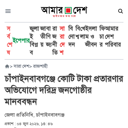
স
জুলা
জা
বা
রা
সা
বি
বি
খে
ইসলা
ফি
আমার
র্ব
ই
তী
ণি
জ
রা
নো
শ্ব
লা
ম ও
চা
দেশ
ইপেপার
শে
বিপ্ল
য়
জ্য
নী
দে
দন
জীবন
র
পরিবার
ষ
ব
তি
শ
>
সারা দেশ
>
রাজশাহী
চাঁপাইনবাবগঞ্জে কোটি টাকা প্রতারণার
অভিযোগে দরিদ্র জনগোষ্ঠীর
মানববন্ধন
জেলা প্রতিনিধি, চাঁপাইনবাবগঞ্জ
প্রকাশ :
০৪ জুন ২০২৬, ১৩: ৪৬