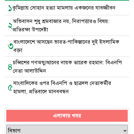
১
কুমিল্লায় সোহান হত্যা মামলায় একজনের যাবজ্জীবন
অভিবাসন শুধু শ্রমবাজার নয়, নিরাপত্তারও বিষয়:
২
প্রতিরক্ষা উপদেষ্টা
বাংলাদেশে আসছেন ভারত-পাকিস্তানের দুই ইসলামিক
৩
বক্তা
চব্বিশের গণঅভ্যুত্থানের নায়ক তারেক রহমান: বিএনপি
৪
নেতা আলাউদ্দিন
সাংবাদিকের ওপর বিএনপি ও ছাত্রদল নেতাকর্মীর
৫
হামলা, প্রতিবাদে মানববন্ধন
এলাকার খবর