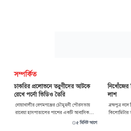
সম্পর্কিত
চাকরির প্রলোভনে তরুণীদের আটকে
নিখোঁজের
রেখে পর্নো ভিডিও তৈরি
লাশ
নোয়াখালীর বেগমগঞ্জের চৌমুহনী পৌরসভায়
ব্রহ্মপুত্র ন
রাবেয়া হাসপাতালের পাশের একটি আবাসিক
কিলোমিটার ভাটিতে পাওয়া গ
ভবনে অভিযান চালিয়ে পর্নো ভিডিও তৈরির
ইসলামের (৫৫
৫ মিনিট আগে
অভিযোগে স্বামী-স্ত্রী ও তাদের দুই ছেলে এবং
চালিয়ে লাশ 