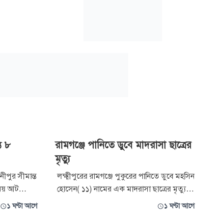
ে ৮
রামগঞ্জে পানিতে ডুবে মাদরাসা ছাত্রের
মৃত্যু
পুর সীমান্ত
লক্ষ্মীপুরের রামগঞ্জে পুকুরের পানিতে ডুবে মহসিন
ময় আট
হোসেন( ১১) নামের এক মাদরাসা ছাত্রের মৃত্যু
ার গার্ড
হয়েছে। ঘটনাটি ঘটেছে শুক্রবার দুপুরে উপজেলার
১ ঘণ্টা আগে
১ ঘণ্টা আগে
উত্তর হাজীপুর গ্রামে। ওই ছাত্রের বাবা দেলোয়ার