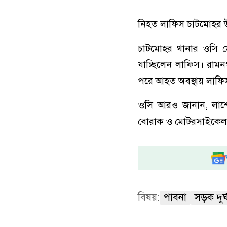
নিহত লাফিস চাটমোহর উ
চাটমোহর থানার ওসি মো
যাচ্ছিলেন লাফিস। রাম
পরে আহত অবস্থায় লাফিসক
ওসি আরও জানান, লাশের
বোরাক ও মোটরসাইকেল উ
বিষয়:
পাবনা
সড়ক দুর্