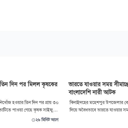
 তিন দিন পর মিলল কৃষকের
ভারতে যাওয়ার সময় সীমান্ত
বাংলাদেশি নারী আটক
দে নিখোঁজ হওয়ার তিন দিন পর প্রায় ৩০
ঝিনাইদহের মহেশপুর উপজেলার বেনী
েছে কৃষক সাইফুল
দিয়ে অবৈধভাবে ভারতে যাওয়ার স
) লাশ। এর আগে দুই দিন তল্লাশি
বাংলাদেশি নারীকে আটক করেছে বর্ড
২৬ মিনিট আগে
না পাওয়ায় ফায়ার সার্ভিসের অভিযান
বাংলাদেশ (বিজিবি)। শুক্রবার রাত সাড়ে ১০টার