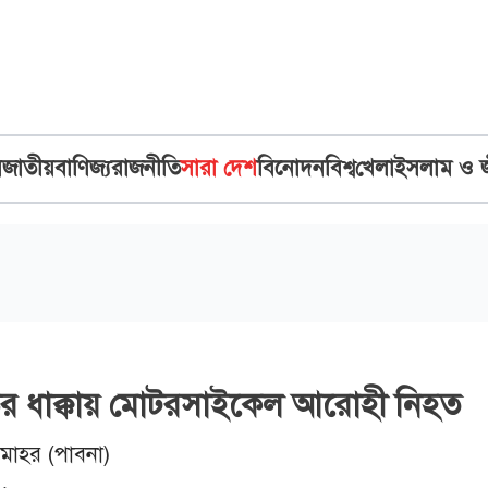
ব
জাতীয়
বাণিজ্য
রাজনীতি
সারা দেশ
বিনোদন
বিশ্ব
খেলা
ইসলাম ও 
ির ধাক্কায় মোটরসাইকেল আরোহী নিহত
টমোহর (পাবনা)