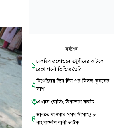
সর্বশেষ
চাকরির প্রলোভনে তরুণীদের আটকে
১
রেখে পর্নো ভিডিও তৈরি
নিখোঁজের তিন দিন পর মিলল কৃষকের
২
লাশ
৩
এখানে বোলিং উপভোগ করছি
ভারতে যাওয়ার সময় সীমান্তে ৮
৪
বাংলাদেশি নারী আটক