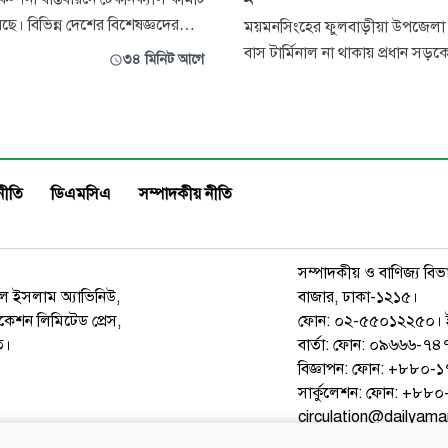
ছে। বিভিন্ন দেশের বিশেষজ্ঞদের
ময়মনসিংহের ফুলবাড়ীয়া উপজেলা স
়া হচ্ছে। অল্প কিছুদিনের মধ্যেই
বাস টার্মিনাল না থাকায় প্রধান সড়
৩৪ মিনিট আগে
ার পাইলট প্রকল্পের কাজ শুরু হবে
পার্কিং করে রাখা হয়। উপজেলা পর
েন পানিসম্পদ প্রতিমন্ত্রী ফরহাদ
ভালুকজান ব্রিজ পর্যন্ত জনগুরুত্বপূর্ণ 
িগ্রামের
প্রধান সড়কের ৫০০ মিটারের মধ্যে 
িপুর, রৌমারী ও রা
টার্মিনাল ও সিএনজিচালিত অটোরি
স্টেশনগুলো সড়কের ওপর হও
নীতি
ডিএমসিএ
সম্পাদকীয় নীতি
সম্পাদকীয় ও বাণিজ্য বিভ
রুল ইসলাম অ্যাভিনিউ,
বাজার, ঢাকা-১২১৫।
েশন লিমিটেড প্রেস,
ফোন: ০২-৫৫০১২২৫০। 
ত।
বার্তা: ফোন: ০৯৬৬৬-
বিজ্ঞাপন: ফোন: +৮৮০
সার্কুলেশন: ফোন: +৮
circulation@dailyam