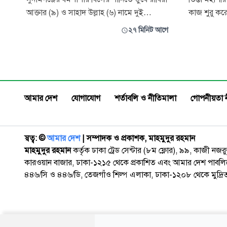
আক্তার (৯) ও সাহাদ উল্লাহ (৬) নামে দুই
কাজ শুরু করে
ভাইবোনের মর্মান্তিক মৃত্যু হয়েছে। শনিবার বিকেল
পরামর্শ নেওয
২৭ মিনিট আগে
৫টার দিকে উপজেলার পাইকুরাটি ইউনিয়নের
মহাপরিকল্পন
চকিয়াচাপুর গ্রামের পেছনে বাষাটিয়া বিলের পূর্ব-
বলে জানিয়েছ
দক্ষিণ কোণে এ দুর্ঘটনা ঘটে। নিহত রাবিয়া ও
হোসেন আজাদ। শনিবার দুপুরে কুড়
সাহাদ উল্লাহ ওই গ্রামের স
চিলমারী, উল
আমার দেশ
যোগাযোগ
শর্তাবলি ও নীতিমালা
গোপনীয়তা 
স্বত্ব: ©️
আমার দেশ
| সম্পাদক ও প্রকাশক, মাহমুদুর রহমান
মাহমুদুর রহমান
কর্তৃক ঢাকা ট্রেড সেন্টার (৮ম ফ্লোর), ৯৯, কাজী নজ
কারওয়ান বাজার, ঢাকা-১২১৫ থেকে প্রকাশিত এবং আমার দেশ পাবলিক
৪৪৬/সি ও ৪৪৬/ডি, তেজগাঁও শিল্প এলাকা, ঢাকা-১২০৮ থেকে মুদ্রি