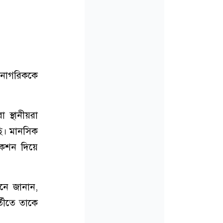
য় নাগরিককে
 স্থানীয়রা
ছি। মানসিক
েকশন দিয়ে
োনে জানান,
তীতে তাকে