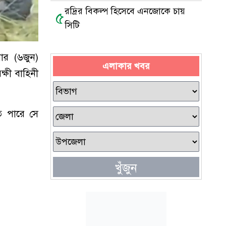
রদ্রির বিকল্প হিসেবে এনজোকে চায়
৫
সিটি
ার (৬জুন)
এলাকার খবর
্ষী বাহিনী
ে পারে সে
খুঁজুন