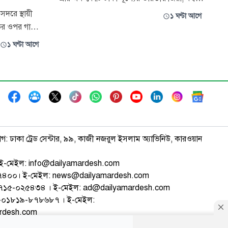
ফুচকা ও মদসহ দুটি কাভার্ডভ্যান জব্দ করেছে
দরে স্থায়ী
১ ঘণ্টা আগে
বর্ডার গার্ড বাংলাদেশ (বিজিবি)। শুক্রবার (৭
কের ওপর গাড়ি
আগস্ট) রাতে এক সংবাদ বিজ্ঞপ্তিতে এ তথ্য
িষদ থেকে
১ ঘণ্টা আগে
জানায় হবিগঞ্জ ব্যাটালিয়ন (৫৫ বিজিবি)। বিজিবি
ও ব্যস্ততম
সূত্রে জানা যায়, গো
রয়েছে বাস
কশার স্টেশন।
াগ: ঢাকা ট্রেড সেন্টার, ৯৯, কাজী নজরুল ইসলাম অ্যাভিনিউ, কারওয়ান
ই-মেইল: info@dailyamardesh.com
৭৪৭৪০০। ই-মেইল: news@dailyamardesh.com
-১৭১৫-০২৫৪৩৪ । ই-মেইল: ad@dailyamardesh.com
৮০-০১৮১৯-৮৭৮৬৮৭ । ই-মেইল:
ardesh.com