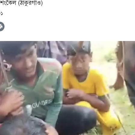
ীশংকৈল (ঠাকুরগাঁও)
৩১