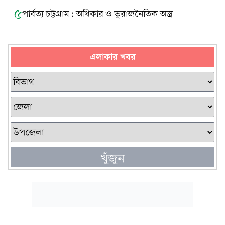
৫
পার্বত্য চট্টগ্রাম : অধিকার ও ভূরাজনৈতিক অস্ত্র
এলাকার খবর
খুঁজুন