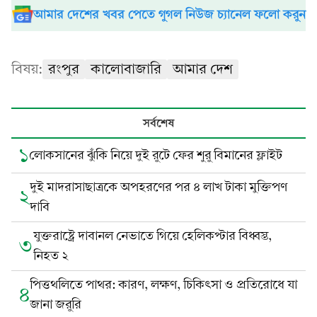
আমার দেশের খবর পেতে গুগল নিউজ চ্যানেল ফলো করুন
বিষয়:
রংপুর
কালোবাজারি
আমার দেশ
সর্বশেষ
১
লোকসানের ঝুঁকি নিয়ে দুই রুটে ফের শুরু বিমানের ফ্লাইট
দুই মাদরাসাছাত্রকে অপহরণের পর ৪ লাখ টাকা মুক্তিপণ
২
দাবি
যুক্তরাষ্ট্রে দাবানল নেভাতে গিয়ে হেলিকপ্টার বিধ্বস্ত,
৩
নিহত ২
পিত্তথলিতে পাথর: কারণ, লক্ষণ, চিকিৎসা ও প্রতিরোধে যা
৪
জানা জরুরি