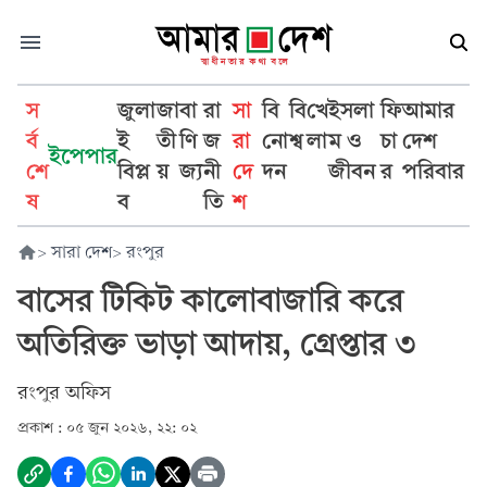
স
জুলা
জা
বা
রা
সা
বি
বি
খে
ইসলা
ফি
আমার
র্ব
ই
তী
ণি
জ
রা
নো
শ্ব
লা
ম ও
চা
দেশ
ইপেপার
শে
বিপ্ল
য়
জ্য
নী
দে
দন
জীবন
র
পরিবার
ষ
ব
তি
শ
>
সারা দেশ
>
রংপুর
বাসের টিকিট কালোবাজারি করে
অতিরিক্ত ভাড়া আদায়, গ্রেপ্তার ৩
রংপুর অফিস
প্রকাশ :
০৫ জুন ২০২৬, ২২: ০২