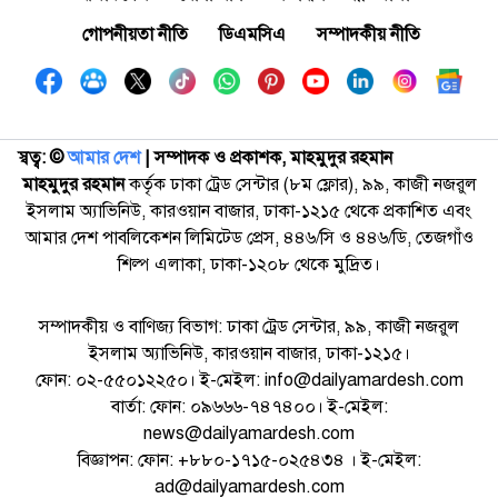
গোপনীয়তা নীতি
ডিএমসিএ
সম্পাদকীয় নীতি
স্বত্ব: ©️
আমার দেশ
| সম্পাদক ও প্রকাশক, মাহমুদুর রহমান
মাহমুদুর রহমান
কর্তৃক ঢাকা ট্রেড সেন্টার (৮ম ফ্লোর), ৯৯, কাজী নজরুল
ইসলাম অ্যাভিনিউ, কারওয়ান বাজার, ঢাকা-১২১৫ থেকে প্রকাশিত এবং
আমার দেশ পাবলিকেশন লিমিটেড প্রেস, ৪৪৬/সি ও ৪৪৬/ডি, তেজগাঁও
শিল্প এলাকা, ঢাকা-১২০৮ থেকে মুদ্রিত।
সম্পাদকীয় ও বাণিজ্য বিভাগ: ঢাকা ট্রেড সেন্টার, ৯৯, কাজী নজরুল
ইসলাম অ্যাভিনিউ, কারওয়ান বাজার, ঢাকা-১২১৫।
ফোন: ০২-৫৫০১২২৫০। ই-মেইল: info@dailyamardesh.com
বার্তা: ফোন: ০৯৬৬৬-৭৪৭৪০০। ই-মেইল:
news@dailyamardesh.com
বিজ্ঞাপন: ফোন: +৮৮০-১৭১৫-০২৫৪৩৪ । ই-মেইল:
ad@dailyamardesh.com