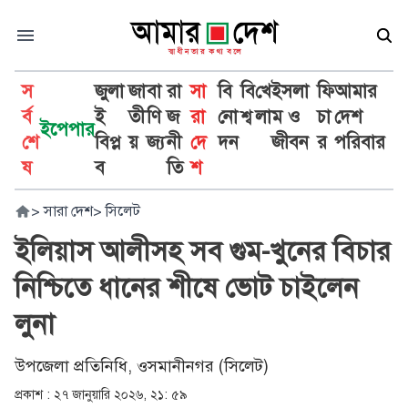
স
জুলা
জা
বা
রা
সা
বি
বি
খে
ইসলা
ফি
আমার
র্ব
ই
তী
ণি
জ
রা
নো
শ্ব
লা
ম ও
চা
দেশ
ইপেপার
শে
বিপ্ল
য়
জ্য
নী
দে
দন
জীবন
র
পরিবার
ষ
ব
তি
শ
>
সারা দেশ
>
সিলেট
ইলিয়াস আলীসহ সব গুম-খুনের বিচার
নিশ্চিতে ধানের শীষে ভোট চাইলেন
লুনা
উপজেলা প্রতিনিধি, ওসমানীনগর (সিলেট)
প্রকাশ :
২৭ জানুয়ারি ২০২৬, ২১: ৫৯