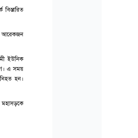
বিস্তারিত
ে। আরেকজন
গামী ইউনিক
াগে। এ সময়
 নিহত হন।
য়ে মহাসড়কে