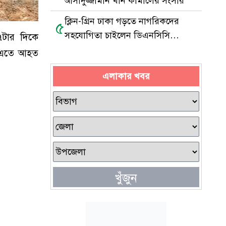
আসাদুজ্জামান খান কামালের সংসার
ক্লিন-গ্রিন ঢাকা গড়তে নাগরিকদের
৫
সহযোগিতা চাইলেন ডিএনসিসি
৭টার দিকে
প্রশাসক
। এতে আহত
এলাকার খবর
খুঁজুন