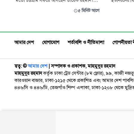
মতো চট্টগ্রাম সফরে আসছেন তারেক রহমান।
ইউনিয়নের ঘি
আগামীকাল রোববার একদিনের সফরে
৫০০ লিটার দ
৫ মিনিট আগে
কক্সবাজারের মহেশখালী এবং চট্টগ্রামের
পুলিশ। ৮ আগ
বাঁশখালী, ফটিকছড়ি ও হাটহাজারীতে বিভিন্ন
ভিত্তিতে অভিয
কর্মসূচিতে অংশ নেবেন তিনি। সফরের শেষ পর্যায়ে
রাখা এসব মদ 
সন্ধ্যায় চট্টগ্রাম নগরীর পাঁচ তারকা হোটেল রেডি
অভিযান চালি
আমার দেশ
যোগাযোগ
শর্তাবলি ও নীতিমালা
গোপনীয়তা 
স্বত্ব: ©️
আমার দেশ
| সম্পাদক ও প্রকাশক, মাহমুদুর রহমান
মাহমুদুর রহমান
কর্তৃক ঢাকা ট্রেড সেন্টার (৮ম ফ্লোর), ৯৯, কাজী নজ
কারওয়ান বাজার, ঢাকা-১২১৫ থেকে প্রকাশিত এবং আমার দেশ পাবলিক
৪৪৬/সি ও ৪৪৬/ডি, তেজগাঁও শিল্প এলাকা, ঢাকা-১২০৮ থেকে মুদ্রি