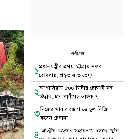
সর্বশেষ
প্রধানমন্ত্রীর প্রথম চট্টগ্রাম সফর
১
রোববার, প্রস্তুত সাত ভেন্যু
কাপাসিয়ায় ৫০০ লিটার চোলাই মদ
২
উদ্ধার, চার নারীসহ আটক ৭
নিজের খাবার জোগাতে চুল বিক্রি
৩
করেন রেহানা
‘আত্মীয়-স্বজনের সহায়তায় চলছে’ খুনি
৪