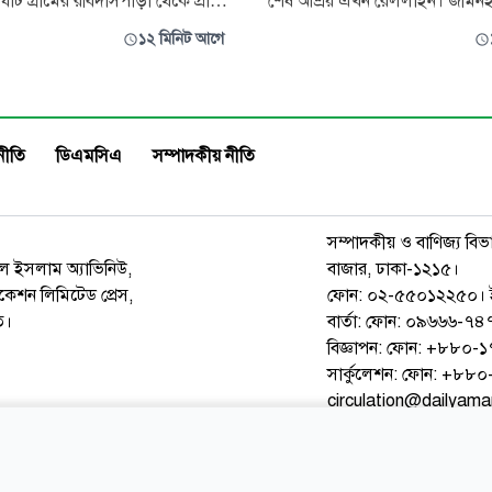
ঘাট গ্রামের রবিদাসপাড়া থেকে প্রায়
শেষ আশ্রয় এখন রেললাইন। জমিন
েশীয় চোলাই মদ উদ্ধার করেছে
বসতভিটা আর আকাশ মাথার ওপর ছ
১২ মিনিট আগে
স্ট শনিবার দুপুরে গোপন সংবাদের
সন্তানকে নিয়ে নির্মম নিয়তির সঙ্গে প্র
ান চালিয়ে মাটির নিচে ড্রামে লুকিয়ে
করছেন তিনি। একদিকে মাথা গোঁজার
উদ্ধার করা হয়। থানা পুলিশ
অন্যদিকে খাবারের অনিশ্চয়তা। এমন
য়ে ঘটনার সঙ্গে জড়িত স
ঘরের ভাড়া মেটাতে শেষ পর্যন্ত ন
নীতি
ডিএমসিএ
সম্পাদকীয় নীতি
সম্পাদকীয় ও বাণিজ্য বিভ
রুল ইসলাম অ্যাভিনিউ,
বাজার, ঢাকা-১২১৫।
েশন লিমিটেড প্রেস,
ফোন: ০২-৫৫০১২২৫০। 
ত।
বার্তা: ফোন: ০৯৬৬৬-
বিজ্ঞাপন: ফোন: +৮৮০
সার্কুলেশন: ফোন: +৮
circulation@dailyam
ওয়েব মেইল
কনভার