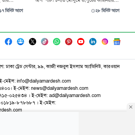
ই তার
আঁশ’ পাট। চলতি মৌসুমে রংপুরের কাউনিয়ায়
াদ। দুই
পাটের ভালো ফলন হলেও পর্যাপ্ত পানির অভাবে
১৭ মিনিট আগে
২৮ মিনিট আগে
তিনিয়ত যুদ্ধ
জাগ দিতে না পারায় বিপাকে পড়েছেন কৃষকেরা।
 ঠাঁই নেই,
এতে বাড়ছে শ্রম ও পরিবহন খরচ। পাশাপাশি
 পরিস্থিতিতে
পাটের মান ও ন্যায্য দাম পাওয়া নিয়েও শঙ্কা দেখা
দিয়েছে। উপজেলা কৃষি অফিস সূত্রে জ
াগ: ঢাকা ট্রেড সেন্টার, ৯৯, কাজী নজরুল ইসলাম অ্যাভিনিউ, কারওয়ান
ই-মেইল: info@dailyamardesh.com
৭৪৭৪০০। ই-মেইল: news@dailyamardesh.com
-১৭১৫-০২৫৪৩৪ । ই-মেইল: ad@dailyamardesh.com
৮০-০১৮১৯-৮৭৮৬৮৭ । ই-মেইল:
ardesh.com
্টার
আর্কাইভ
বিজ্ঞাপন
সাইটম্যাপ