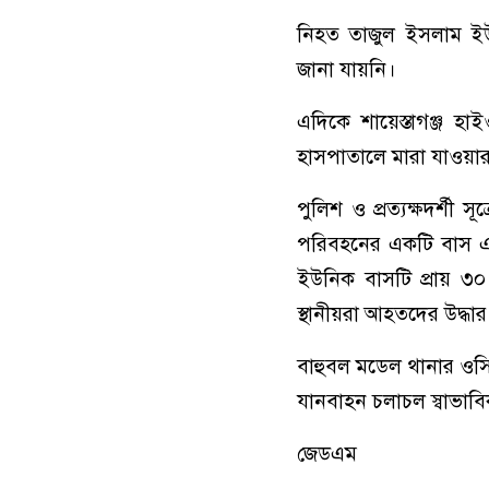
নিহত তাজুল ইসলাম ইউন
জানা যায়নি।
এদিকে শায়েস্তাগঞ্জ 
হাসপাতালে মারা যাওয়ার
‎পুলিশ ও প্রত্যক্ষদর্শী
পরিবহনের একটি বাস এবং
ইউনিক বাসটি প্রায় ৩
স্থানীয়রা আহতদের উদ্ধার 
‎বাহুবল মডেল থানার ওস
যানবাহন চলাচল স্বাভাব
জেডএম