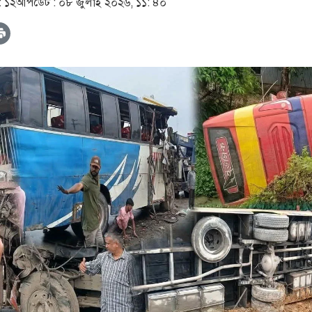
: ১২
আপডেট :
০৮ জুলাই ২০২৬, ১১: ৪০