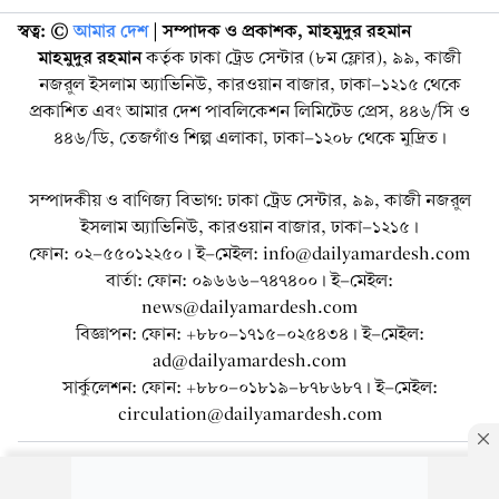
স্বত্ব: ©️
আমার দেশ
| সম্পাদক ও প্রকাশক, মাহমুদুর রহমান
মাহমুদুর রহমান
কর্তৃক ঢাকা ট্রেড সেন্টার (৮ম ফ্লোর), ৯৯, কাজী
নজরুল ইসলাম অ্যাভিনিউ, কারওয়ান বাজার, ঢাকা-১২১৫ থেকে
প্রকাশিত এবং আমার দেশ পাবলিকেশন লিমিটেড প্রেস, ৪৪৬/সি ও
৪৪৬/ডি, তেজগাঁও শিল্প এলাকা, ঢাকা-১২০৮ থেকে মুদ্রিত।
সম্পাদকীয় ও বাণিজ্য বিভাগ: ঢাকা ট্রেড সেন্টার, ৯৯, কাজী নজরুল
ইসলাম অ্যাভিনিউ, কারওয়ান বাজার, ঢাকা-১২১৫।
ফোন: ০২-৫৫০১২২৫০। ই-মেইল: info@dailyamardesh.com
বার্তা: ফোন: ০৯৬৬৬-৭৪৭৪০০। ই-মেইল:
news@dailyamardesh.com
বিজ্ঞাপন: ফোন: +৮৮০-১৭১৫-০২৫৪৩৪ । ই-মেইল:
ad@dailyamardesh.com
সার্কুলেশন: ফোন: +৮৮০-০১৮১৯-৮৭৮৬৮৭ । ই-মেইল:
circulation@dailyamardesh.com
ওয়েব মেইল
কনভার্টার
আর্কাইভ
বিজ্ঞাপন
সাইটম্যাপ