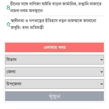
চীনের সঙ্গে বাণিজ্য ঘাটতি বাড়ল জার্মানির, রপ্তানি বাজারে
৪
নামল নবম অবস্থানে
স্বাধীনতা ও গণতন্ত্রের ইতিহাস নতুন প্রজন্মকে জানানো
৫
জরুরি: তথ্য প্রতিমন্ত্রী
এলাকার খবর
খুঁজুন