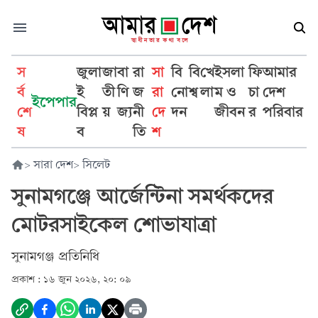
স
জুলা
জা
বা
রা
সা
বি
বি
খে
ইসলা
ফি
আমার
র্ব
ই
তী
ণি
জ
রা
নো
শ্ব
লা
ম ও
চা
দেশ
ইপেপার
শে
বিপ্ল
য়
জ্য
নী
দে
দন
জীবন
র
পরিবার
ষ
ব
তি
শ
>
সারা দেশ
>
সিলেট
সুনামগঞ্জে আর্জেন্টিনা সমর্থকদের
মোটরসাইকেল শোভাযাত্রা
সুনামগঞ্জ প্রতিনিধি
প্রকাশ :
১৬ জুন ২০২৬, ২০: ০৯