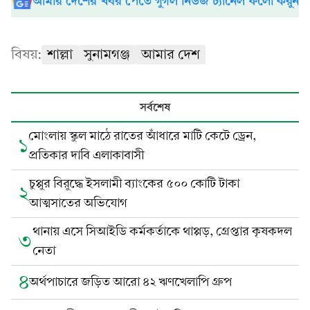
আমার দেশের খবর পেতে গুগল নিউজ চ্যানেল ফলো করুন
বিষয়:
শাল্লা
সুনামগঞ্জ
আমার দেশ
সর্বশেষ
মোংলায় স্কুল মাঠে রাতের আঁধারে মাটি কেটে ড্রেন,
১
প্রতিকার দাবি এলাকাবাসী
চুপ্পুর বিরুদ্ধে ইসলামী ব্যাংকের ৫০০ কোটি টাকা
২
আত্মসাতের অভিযোগ
থানায় এসে সিআইডি কর্মকর্তাকে থাপ্পড়, গ্রেপ্তার কৃষকদল
৩
নেতা
৪
অর্থপাচারে জড়িত আরো ৪২ ঋণখেলাপি গ্রুপ