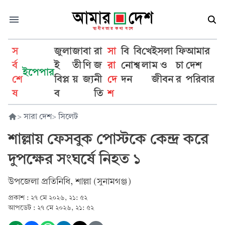
স
জুলা
জা
বা
রা
সা
বি
বি
খে
ইসলা
ফি
আমার
র্ব
ই
তী
ণি
জ
রা
নো
শ্ব
লা
ম ও
চা
দেশ
ইপেপার
শে
বিপ্ল
য়
জ্য
নী
দে
দন
জীবন
র
পরিবার
ষ
ব
তি
শ
>
সারা দেশ
>
সিলেট
শাল্লায় ফেসবুক পোস্টকে কেন্দ্র করে
দুপক্ষের সংঘর্ষে নিহত ১
উপজেলা প্রতিনিধি, শাল্লা (সুনামগঞ্জ)
প্রকাশ :
২৭ মে ২০২৬, ২১: ৫২
আপডেট :
২৭ মে ২০২৬, ২১: ৫২