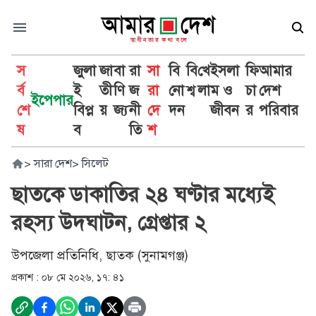
স
জুলা
জা
বা
রা
সা
বি
বি
খে
ইসলা
ফি
আমার
র্ব
ই
তী
ণি
জ
রা
নো
শ্ব
লা
ম ও
চা
দেশ
ইপেপার
শে
বিপ্ল
য়
জ্য
নী
দে
দন
জীবন
র
পরিবার
ষ
ব
তি
শ
>
সারা দেশ
>
সিলেট
ছাতকে ডাকাতির ২৪ ঘণ্টার মধ্যেই
রহস্য উদঘাটন, গ্রেপ্তার ২
উপজেলা প্রতিনিধি, ছাতক (সুনামগঞ্জ)
প্রকাশ :
০৮ মে ২০২৬, ১৭: ৪১