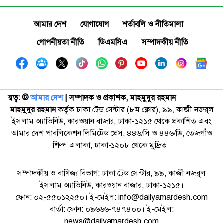
আমার দেশ
যোগাযোগ
শর্তাবলি ও নীতিমালা
গোপনীয়তা নীতি
ডিএমসিএ
সম্পাদকীয় নীতি
স্বত্ব: ©️
আমার দেশ
| সম্পাদক ও প্রকাশক, মাহমুদুর রহমান
মাহমুদুর রহমান
কর্তৃক ঢাকা ট্রেড সেন্টার (৮ম ফ্লোর), ৯৯, কাজী নজরুল
ইসলাম অ্যাভিনিউ, কারওয়ান বাজার, ঢাকা-১২১৫ থেকে প্রকাশিত এবং
আমার দেশ পাবলিকেশন লিমিটেড প্রেস, ৪৪৬/সি ও ৪৪৬/ডি, তেজগাঁও
শিল্প এলাকা, ঢাকা-১২০৮ থেকে মুদ্রিত।
সম্পাদকীয় ও বাণিজ্য বিভাগ: ঢাকা ট্রেড সেন্টার, ৯৯, কাজী নজরুল
ইসলাম অ্যাভিনিউ, কারওয়ান বাজার, ঢাকা-১২১৫।
ফোন: ০২-৫৫০১২২৫০। ই-মেইল: info@dailyamardesh.com
বার্তা: ফোন: ০৯৬৬৬-৭৪৭৪০০। ই-মেইল:
news@dailyamardesh.com