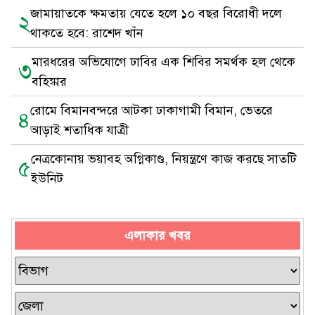
জামায়াতকে ক্ষমতায় যেতে হলে ১০ বছর বিরোধী দলে
২
থাকতে হবে: রাশেদ খাঁন
মারধরের অভিযোগে ঢাবির এক শিবির সমর্থক হল থেকে
৩
বহিষ্কার
রোমে বিমানবন্দরে আটকা ঢাকাগামী বিমান, ভেতরে
৪
আড়াই শতাধিক যাত্রী
নেত্রকোনায় ভয়াবহ অগ্নিকাণ্ড, নিয়ন্ত্রণে কাজ করছে সাতটি
৫
ইউনিট
এলাকার খবর