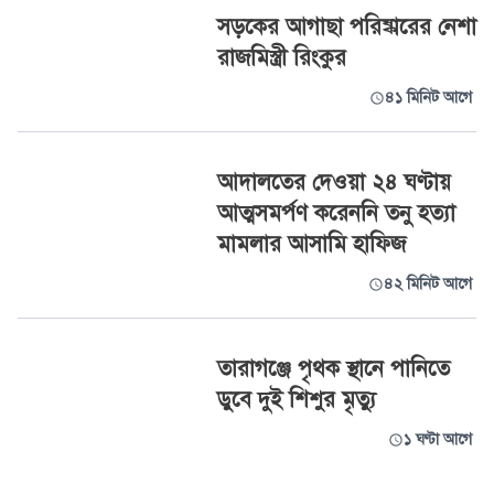
সড়কের আগাছা পরিষ্কারের নেশা
রাজমিস্ত্রী রিংকুর
৪১ মিনিট আগে
আদালতের দেওয়া ২৪ ঘণ্টায়
আত্মসমর্পণ করেননি তনু হত্যা
মামলার আসামি হাফিজ
৪২ মিনিট আগে
তারাগঞ্জে পৃথক স্থানে পানিতে
ডুবে দুই শিশুর মৃত্যু
১ ঘণ্টা আগে