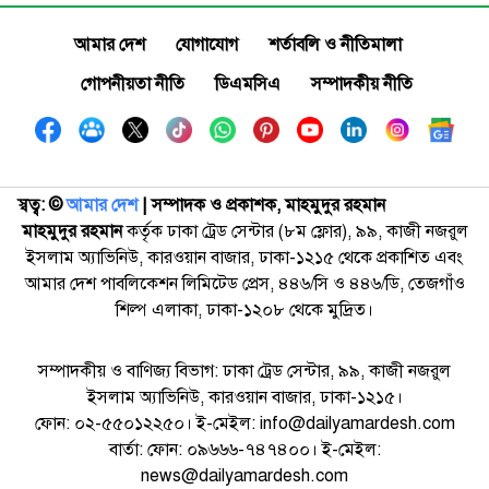
আমার দেশ
যোগাযোগ
শর্তাবলি ও নীতিমালা
গোপনীয়তা নীতি
ডিএমসিএ
সম্পাদকীয় নীতি
স্বত্ব: ©️
আমার দেশ
| সম্পাদক ও প্রকাশক, মাহমুদুর রহমান
মাহমুদুর রহমান
কর্তৃক ঢাকা ট্রেড সেন্টার (৮ম ফ্লোর), ৯৯, কাজী নজরুল
ইসলাম অ্যাভিনিউ, কারওয়ান বাজার, ঢাকা-১২১৫ থেকে প্রকাশিত এবং
আমার দেশ পাবলিকেশন লিমিটেড প্রেস, ৪৪৬/সি ও ৪৪৬/ডি, তেজগাঁও
শিল্প এলাকা, ঢাকা-১২০৮ থেকে মুদ্রিত।
সম্পাদকীয় ও বাণিজ্য বিভাগ: ঢাকা ট্রেড সেন্টার, ৯৯, কাজী নজরুল
ইসলাম অ্যাভিনিউ, কারওয়ান বাজার, ঢাকা-১২১৫।
ফোন: ০২-৫৫০১২২৫০। ই-মেইল: info@dailyamardesh.com
বার্তা: ফোন: ০৯৬৬৬-৭৪৭৪০০। ই-মেইল:
news@dailyamardesh.com