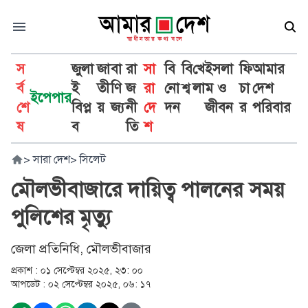
স
জুলা
জা
বা
রা
সা
বি
বি
খে
ইসলা
ফি
আমার
র্ব
ই
তী
ণি
জ
রা
নো
শ্ব
লা
ম ও
চা
দেশ
ইপেপার
শে
বিপ্ল
য়
জ্য
নী
দে
দন
জীবন
র
পরিবার
ষ
ব
তি
শ
>
সারা দেশ
>
সিলেট
মৌলভীবাজারে দায়িত্ব পালনের সময়
পুলিশের মৃত্যু
জেলা প্রতিনিধি, মৌলভীবাজার
প্রকাশ :
০১ সেপ্টেম্বর ২০২৫, ২৩: ০০
আপডেট :
০২ সেপ্টেম্বর ২০২৫, ০৬: ১৭