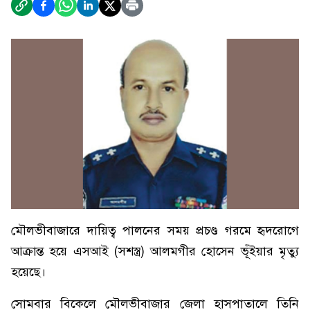
মৌলভীবাজারে দায়িত্ব পালনের সময় প্রচণ্ড গরমে হৃদরোগে
আক্রান্ত হয়ে এসআই (সশস্ত্র) আলমগীর হোসেন ভূঁইয়ার মৃত্যু
হয়েছে।
সোমবার বিকেলে মৌলভীবাজার জেলা হাসপাতালে তিনি