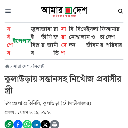
স
জুলা
জা
বা
রা
সা
বি
বি
খে
ইসলা
ফি
আমার
র্ব
ই
তী
ণি
জ
রা
নো
শ্ব
লা
ম ও
চা
দেশ
ইপেপার
শে
বিপ্ল
য়
জ্য
নী
দে
দন
জীবন
র
পরিবার
ষ
ব
তি
শ
>
সারা দেশ
>
সিলেট
কুলাউড়ায় সন্তানসহ নিখোঁজ প্রবাসীর
স্ত্রী
উপজেলা প্রতিনিধি, কুলাউড়া (মৌলভীবাজার)
প্রকাশ :
১৭ জুন ২০২৬, ০২: ১০