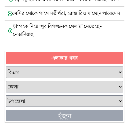
৪
মেসির শোকে পাশে সতীর্থরা, রোজারিও যাচ্ছেন পারেদেস
ট্রাম্পকে নিয়ে ‘খুব বিপজ্জনক খেলায়’ মেতেছেন
৫
নেতানিয়াহু
এলাকার খবর
খুঁজুন