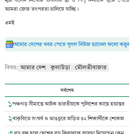
মুন্না বলেন নিখোঁজ প্রবাসীর স্ত্রী ও শিশু কন্যাকে খুঁজে পেতে
আমরা জোর তৎপরতা চালিয়ে যাচ্ছি।
এমই
আমার দেশের খবর পেতে গুগল নিউজ চ্যানেল ফলো করুন
বিষয়:
আমার দেশ
কুলাউড়া
মৌলভীবাজার
সর্বশেষ
১
পঞ্চগড় সীমান্তে আটক ভারতীয়কে পুলিশের কাছে হস্তান্তর
২
বাকৃবিতে সংঘর্ষ ও ভাঙচুরে জড়িত ৪২ শিক্ষার্থীকে শোকজ
৩
বড় বন্ধু হলে দেশের বড় কিলারকে জায়গা দিয়েছেন কেন