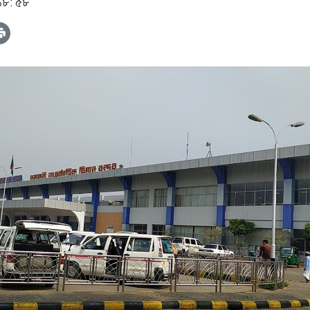
 ১৮: ৫৮