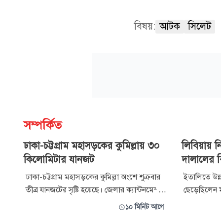
বিষয়:
আটক
সিলেট
সম্পর্কিত
ঢাকা-চট্টগ্রাম মহাসড়কের কুমিল্লায় ৩০
লিবিয়ায় নির
কিলোমিটার যানজট
দালালের ব
ঢাকা-চট্টগ্রাম মহাসড়কের কুমিল্লা অংশে শুক্রবার
ইতালিতে উন্নত
তীব্র যানজটের সৃষ্টি হয়েছে। জেলার ক্যান্টনমেন্ট
ছেড়েছিলেন
এলাকা থেকে চৌদ্দগ্রাম উপজেলার মিয়াবাজার
ইকবাল মাদবর 
১০ মিনিট আগে
পর্যন্ত প্রায় ৩০ কিলোমিটার এলাকাজুড়ে
হয়নি। অভিযোগ উঠেছে, মানবপাচারকারী