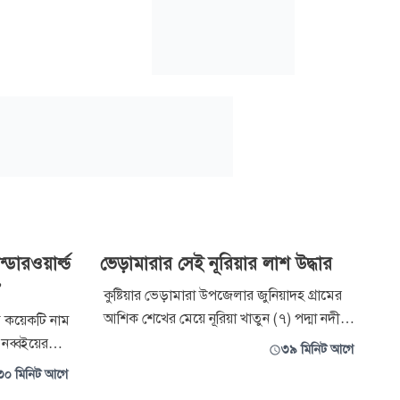
ারওয়ার্ল্ড
ভেড়ামারার সেই নূরিয়ার লাশ উদ্ধার
’
কুষ্টিয়ার ভেড়ামারা উপজেলার জুনিয়াদহ গ্রামের
আশিক শেখের মেয়ে নূরিয়া খাতুন (৭) পদ্মা নদীর
 কয়েকটি নাম
পাড় ধসে পানিতে তলিয়ে নিখোঁজ হওয়ার ১দিন
নব্বইয়ের
৩৯ মিনিট আগে
পর (২৮ ঘণ্টা) লাশ উদ্ধার করা হয়েছে।
পত্য ছিল
৩০ মিনিট আগে
বৃহস্পতিবার বিকেলে পাশের মিরপুর উপজেলার
ইভ স্টার