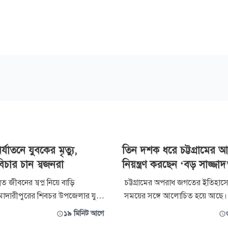
্যাতনে যুবকের মৃত্যু,
তিন দশক ধরে চট্টগ্রামের আন্ড
িচার চান স্বজনরা
নিয়ন্ত্রণ করছেন ‘বড় সাজ্জাদ
 জীবনের স্বপ্ন নিয়ে বাড়ি
চট্টগ্রামের অপরাধ জগতের ইতিহাসে
 মাদারীপুরের শিবচর উপজেলার যুবক
সময়ের সঙ্গে আলোচিত হয়ে আছে। 
(২৫)। কিন্তু সেই স্বপ্ন আর পূরণ
দশকে শিবির ক্যাডার নাছিরের আধি
১৯ মিনিট আগে
সবচেয়ে বেশি। পরে গিট্টু নাছির, ফা