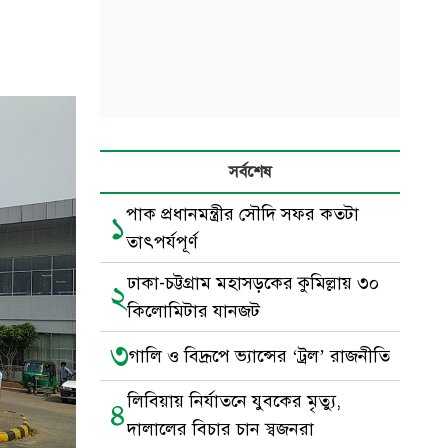
সর্বশেষ
পাক প্রধানমন্ত্রীর সৌদি সফর কতটা
১
তাৎপর্যপূর্ণ
ঢাকা-চট্টগ্রাম মহাসড়কের কুমিল্লায় ৩০
২
কিলোমিটার যানজট
৩
গালি ও বিদ্রূপে ভ্যান্সের ‘ট্রল’ রাজনীতি
লিবিয়ায় নির্যাতনে যুবকের মৃত্যু,
৪
দালালের বিচার চান স্বজনরা