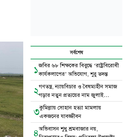
সর্বশেষ
জবির ৬৮ শিক্ষকের বিরুদ্ধে ‘রাষ্ট্রবিরোধী
১
কার্যকলাপের’ অভিযোগ, শুরু তদন্ত
গণতন্ত্র, ন্যায়বিচার ও বৈষম্যহীন সমাজ
২
গড়ার নতুন প্রত্যয়ের নাম জুলাই
গণঅভ্যুত্থান
কুমিল্লায় সোহান হত্যা মামলায়
৩
একজনের যাবজ্জীবন
অভিবাসন শুধু শ্রমবাজার নয়,
৪