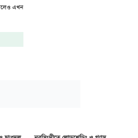
জানলেও এখন
 ছাত্রদল
নরসিংদীতে লোডশেডিং ও গ্যাস