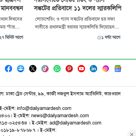
 মানববন্ধন
সঙ্কটের প্রতিবাদে ১১ দলের স্মারকলিপি
ুত্থান দিবসের
লোডশেডিং ও গ্যাস সঙ্কটের প্রতিবাদে ছয় দফা
ময় স্টার
দাবীতে প্রধানমন্ত্রী বরাবর স্মারকলিতি দিয়েছেন
বাইয়ের ওপর
নরসিংদী জেলার ১১ দলের নেতারা। তারা বলেন,
২৭ মিনিট আগে
১ ঘণ্টা আগে
হামলার
দেশের সাধারণ জনগণ গ্যাস সংকট, দীর্ঘস্থায়ী
 সাংবাদিকরা।
লোডশেডিং, বিদ্যুতের মূল্য বৃদ্ধি, অস্বাভাবিক
েস ক্লাবের
ভুতুড়ে বিল এবং নিত্যপ্রয়োজনীয় দ্রব্যের
লাগামহীন মূল্যবৃদ্ধির কারণে
াগ: ঢাকা ট্রেড সেন্টার, ৯৯, কাজী নজরুল ইসলাম অ্যাভিনিউ, কারওয়ান
ই-মেইল: info@dailyamardesh.com
৭৪৭৪০০। ই-মেইল: news@dailyamardesh.com
-১৭১৫-০২৫৪৩৪ । ই-মেইল: ad@dailyamardesh.com
৮০-০১৮১৯-৮৭৮৬৮৭ । ই-মেইল: