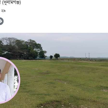
 (সুনামগঞ্জ)
: ২৯