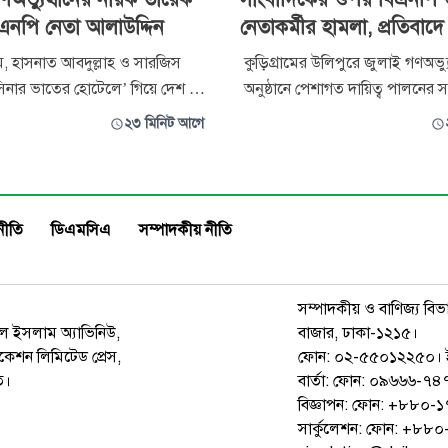
এনপি নেতা আলাউদ্দিন
নেতাকর্মীর হামলা, প্রতিবাদে
, হাসনাত আবদুল্লাহ ও সারজিস
কুড়িগ্রামের উলিপুরে জুলাই গণঅভ্য
াসিনার ভাতের হোটেলে’ গিয়ে দেশ ও
অনুষ্ঠানে পেশাগত দায়িত্ব পালনের স
গাদ্দারি করেছিল বলে মন্তব্য করেছেন
নিউজের জেলা প্রতিনিধি মুহাম্মদ যু
২৩ মিনিট আগে
দীগ্রাম উপজেলা বিএনপির সভাপতি
বিএনপি ও ছাত্রদল নেতা-কর্মীদের 
কার। তিনি দাবি করেন, দুনিয়া
প্রতিবাদে মানববন্ধন করেছে স্থানীয়
ভ্যুত্থানের ঐতিহাসিক পটভূমি রচনা
বৃহস্পতিবার দুপুর ২টায় কুড়িগ্রাম প্র
নপির ভারপ্রাপ্ত চেয়া
সামনে এ মানববন্ধন
নীতি
ডিএমসিএ
সম্পাদকীয় নীতি
সম্পাদকীয় ও বাণিজ্য বিভ
রুল ইসলাম অ্যাভিনিউ,
বাজার, ঢাকা-১২১৫।
েশন লিমিটেড প্রেস,
ফোন: ০২-৫৫০১২২৫০। 
ত।
বার্তা: ফোন: ০৯৬৬৬-
বিজ্ঞাপন: ফোন: +৮৮০
সার্কুলেশন: ফোন: +৮