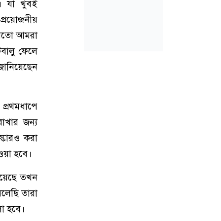
। যা খুবই
প্রয়োজনীয়
র মতো আমরা
টবালু ফেলে
 জানিয়েছেন
 প্রথমধাপে
াখার জন্য
্কারও করা
েওয়া হবে।
 হয়েছে তখন
বলেছি তারা
সা হবে।