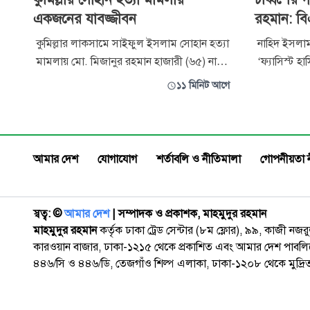
একজনের যাবজ্জীবন
রহমান: বি
কুমিল্লার লাকসামে সাইফুল ইসলাম সোহান হত্যা
নাহিদ ইসলাম
মামলায় মো. মিজানুর রহমান হাজারী (৬৫) নামে
‘ফ্যাসিস্ট হ
এক আসামিকে যাবজ্জীবন কারাদণ্ড ও ৩০ হাজার
জাতির সঙ্গে 
১১ মিনিট আগে
টাকা অর্থদণ্ড দিয়েছে আদালত। অনাদায়ে আরো
বগুড়ার নন্
তিন মাসের সশ্রম কারাদণ্ডের আদেশ দেওয়া
আলাউদ্দিন সর
হয়েছে। একই মামলার অপর আসামি মেহেদী
কাঁপানো গণঅ
হাসানের (২৯) বিরুদ্ধে অভিযোগ প্রমাণিত না হওয়া
করেছিলেন বিএ
আমার দেশ
যোগাযোগ
শর্তাবলি ও নীতিমালা
গোপনীয়তা 
স্বত্ব: ©️
আমার দেশ
| সম্পাদক ও প্রকাশক, মাহমুদুর রহমান
মাহমুদুর রহমান
কর্তৃক ঢাকা ট্রেড সেন্টার (৮ম ফ্লোর), ৯৯, কাজী নজ
কারওয়ান বাজার, ঢাকা-১২১৫ থেকে প্রকাশিত এবং আমার দেশ পাবলিক
৪৪৬/সি ও ৪৪৬/ডি, তেজগাঁও শিল্প এলাকা, ঢাকা-১২০৮ থেকে মুদ্রি