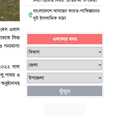
নিরাপত্তারও বিষয়: প্রতিরক্ষা উপদেষ্টা
বাংলাদেশে আসছেন ভারত-পাকিস্তানের
৫
দুই ইসলামিক বক্তা
দেন প্রধান
াদারকে লিজ
এলাকার খবর
গন্যমাণ্য
 ২০২২ সাল
ালু,পাথর ও
অনুষ্ঠানসহ
খুঁজুন