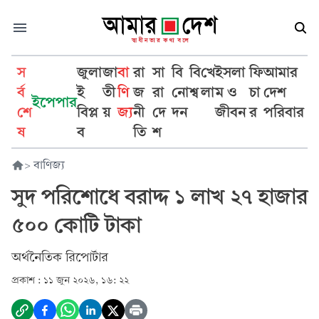
স
জুলা
জা
বা
রা
সা
বি
বি
খে
ইসলা
ফি
আমার
র্ব
ই
তী
ণি
জ
রা
নো
শ্ব
লা
ম ও
চা
দেশ
ইপেপার
শে
বিপ্ল
য়
জ্য
নী
দে
দন
জীবন
র
পরিবার
ষ
ব
তি
শ
>
বাণিজ্য
সুদ পরিশোধে বরাদ্দ ১ লাখ ২৭ হাজার
৫০০ কোটি টাকা
অর্থনৈতিক রিপোর্টার
প্রকাশ :
১১ জুন ২০২৬, ১৬: ২২