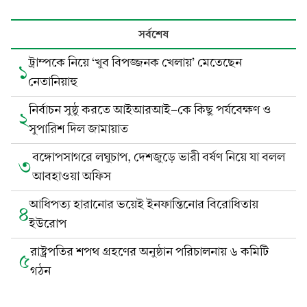
সর্বশেষ
ট্রাম্পকে নিয়ে ‘খুব বিপজ্জনক খেলায়’ মেতেছেন
১
নেতানিয়াহু
নির্বাচন সুষ্ঠু করতে আইআরআই-কে কিছু পর্যবেক্ষণ ও
২
সুপারিশ দিল জামায়াত
বঙ্গোপসাগরে লঘুচাপ, দেশজুড়ে ভারী বর্ষণ নিয়ে যা বলল
৩
আবহাওয়া অফিস
আধিপত্য হারানোর ভয়েই ইনফান্তিনোর বিরোধিতায়
৪
ইউরোপ
রাষ্ট্রপতির শপথ গ্রহণের অনুষ্ঠান পরিচালনায় ৬ কমিটি
৫
গঠন