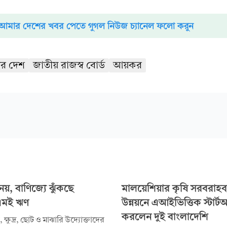
আমার দেশের খবর পেতে গুগল নিউজ চ্যানেল ফলো করুন
র দেশ
জাতীয় রাজস্ব বোর্ড
আয়কর
য়, বাণিজ্যে ঝুঁকছে
মালয়েশিয়ার কৃষি সরবরাহব্য
মই ঋণ
উন্নয়নে এআইভিত্তিক স্টার্
করলেন দুই বাংলাদেশি
 ক্ষুদ্র, ছোট ও মাঝারি উদ্যোক্তাদের