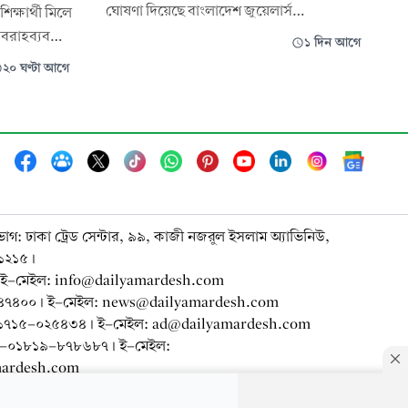
ঘোষণা দিয়েছে বাংলাদেশ জুয়েলার্স
িক্ষার্থী মিলে
অ্যাসোসিয়েশন (বাজুস)। ভ্যাটসহ স্বর্ণালঙ্কারের
বরাহব্যবস্থা
১ দিন আগে
দাম প্রতি ভরিতে সর্বোচ্চ ৪ হাজার ৩৭৪ টাকা
 চালু
২০ ঘণ্টা আগে
পর্যন্ত বাড়ানো হয়েছে। নতুন দাম শনিবার (৮
ীয় কৃষক ও
আগস্ট) সকাল ১০টা থেকে কার্যকর হয়েছে।
সরি মুদি
বাজুসের বিজ্ঞপ্তিতে জানানো হয়, শনিবার সকাল
যুক্ত করে
৯টা
 কর
ভাগ: ঢাকা ট্রেড সেন্টার, ৯৯, কাজী নজরুল ইসলাম অ্যাভিনিউ,
-১২১৫।
ই-মেইল: info@dailyamardesh.com
-৭৪৭৪০০। ই-মেইল: news@dailyamardesh.com
০-১৭১৫-০২৫৪৩৪ । ই-মেইল: ad@dailyamardesh.com
৮০-০১৮১৯-৮৭৮৬৮৭ । ই-মেইল:
mardesh.com