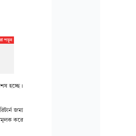
েষ হচ্ছে।
টার্ন জমা
ামূলক করে