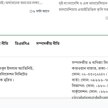
 অর্থায়নের অন্যতম লক্ষ্য
দুই বাংলাদেশি ও এক মালয়েশিয়ান শ
তা বাড়ানো, কিন্তু সে লক্ষ্য থেকে
মালয়েশিয়ায় এআইভিত্তিক কৃষি সর
৬ ঘণ্টা আগে
এমই ঋণের বড় অংশ চলে যাচ্ছে
(সাপ্লাই চেইন) স্টার্টআপ ‘ফ্রেশ মুভ’
। ফলে এ খাত কর্মসংস্থান সৃষ্টিতে
করেছেন। স্টার্টআপটির লক্ষ্য স্থান
রাখতে পারছে না বলে মনে করছেন
নির্ভরযোগ্য আমদানিকারকদের সরা
 চলতি বছরের মার্চ শেষে স
দোকান, হোটেল ও রেস্তোরাঁর সঙ্গে 
কৃষিপণ্য বিপণনকে আরও কার্যকর
 নীতি
ডিএমসিএ
সম্পাদকীয় নীতি
সম্পাদকীয় ও বাণিজ্য বি
নজরুল ইসলাম অ্যাভিনিউ,
কারওয়ান বাজার, ঢাকা
াবলিকেশন লিমিটেড
ফোন: ০২-৫৫০১২২৫০। 
 মুদ্রিত।
বার্তা: ফোন: ০৯৬৬৬
বিজ্ঞাপন: ফোন: +৮৮
সার্কুলেশন: ফোন: +৮
circulation@dailya