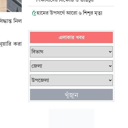
শিক্ষার্থীদের বিক্ষোভ ও ভাঙচুর
৫
হামের উপসর্গে আরো ৬ শিশুর মৃত্যু
্ধান্ত নিল
এলাকার খবর
নুয়ারি করা
খুঁজুন