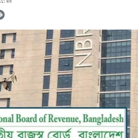
১১: ৪৫