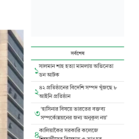
সর্বশেষ
সালমান শাহ হত্যা মামলায় অভিনেতা
১
ডন আটক
৪২ প্রতিষ্ঠানের বিদেশি সম্পদ খুঁজছে ৮
২
আইনি প্রতিষ্ঠান
‘হাসিনার বিষয়ে ভারতের বক্তব্য
৩
সম্পর্কোন্নয়নের জন্য অনুকূল নয়’
কালিয়াকৈর সরকারি কলেজে
৪