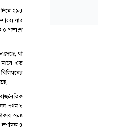
৬ দিনে ২৯৪
িসাবে) যার
ক ৪ শতাংশ
 এসেছে, যা
ক মাসে এত
ন বিলিয়নের
েছে।
র রাজনৈতিক
ের প্রথম ৯
াকার অঙ্কে
৮ দশমিক ৪