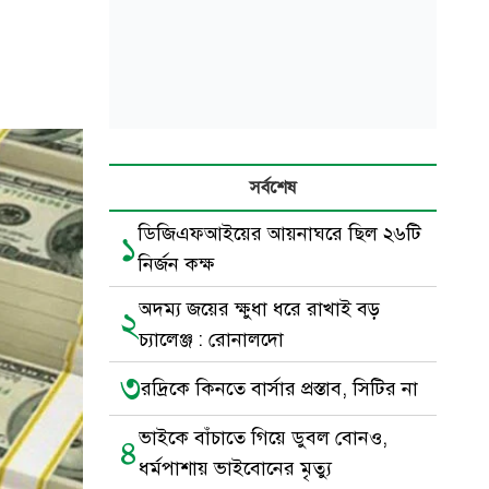
সর্বশেষ
ডিজিএফআইয়ের আয়নাঘরে ছিল ২৬টি
১
নির্জন কক্ষ
অদম্য জয়ের ক্ষুধা ধরে রাখাই বড়
২
চ্যালেঞ্জ : রোনালদো
৩
রদ্রিকে কিনতে বার্সার প্রস্তাব, সিটির না
ভাইকে বাঁচাতে গিয়ে ডুবল বোনও,
৪
ধর্মপাশায় ভাইবোনের মৃত্যু