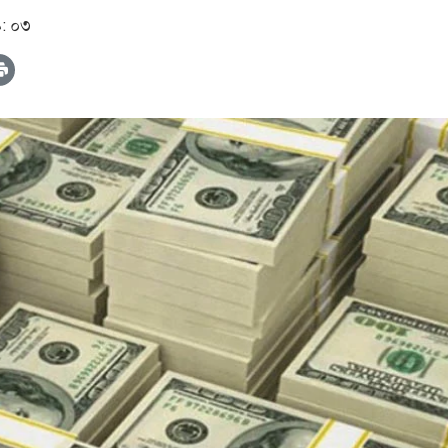
৯: ০৩