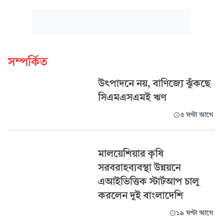
সম্পর্কিত
উৎপাদনে নয়, বাণিজ্যে ঝুঁকছে
সিএমএসএমই ঋণ
৫ ঘণ্টা আগে
মালয়েশিয়ার কৃষি
সরবরাহব্যবস্থা উন্নয়নে
এআইভিত্তিক স্টার্টআপ চালু
করলেন দুই বাংলাদেশি
১৯ ঘণ্টা আগে