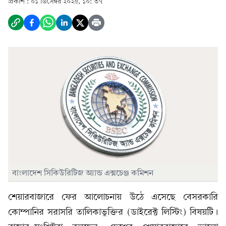
প্রকাশ :
০১ ডিসেম্বর ২০২৫, ১০: ৩৭
বাংলাদেশ সিকিউরিটিজ অ্যান্ড এক্সচেঞ্জ কমিশন
শেয়ারবাজারে ফের আলোচনায় উঠে এসেছে বেসরকারি
কোম্পানির সরাসরি তালিকাভুক্তির (ডাইরেক্ট লিস্টিং) বিষয়টি।