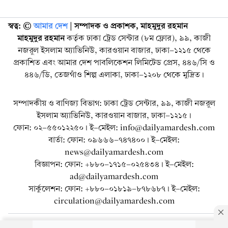
স্বত্ব: ©️
আমার দেশ
| সম্পাদক ও প্রকাশক, মাহমুদুর রহমান
মাহমুদুর রহমান
কর্তৃক ঢাকা ট্রেড সেন্টার (৮ম ফ্লোর), ৯৯, কাজী
নজরুল ইসলাম অ্যাভিনিউ, কারওয়ান বাজার, ঢাকা-১২১৫ থেকে
প্রকাশিত এবং আমার দেশ পাবলিকেশন লিমিটেড প্রেস, ৪৪৬/সি ও
৪৪৬/ডি, তেজগাঁও শিল্প এলাকা, ঢাকা-১২০৮ থেকে মুদ্রিত।
সম্পাদকীয় ও বাণিজ্য বিভাগ: ঢাকা ট্রেড সেন্টার, ৯৯, কাজী নজরুল
ইসলাম অ্যাভিনিউ, কারওয়ান বাজার, ঢাকা-১২১৫।
ফোন: ০২-৫৫০১২২৫০। ই-মেইল: info@dailyamardesh.com
বার্তা: ফোন: ০৯৬৬৬-৭৪৭৪০০। ই-মেইল:
news@dailyamardesh.com
বিজ্ঞাপন: ফোন: +৮৮০-১৭১৫-০২৫৪৩৪ । ই-মেইল:
ad@dailyamardesh.com
সার্কুলেশন: ফোন: +৮৮০-০১৮১৯-৮৭৮৬৮৭ । ই-মেইল:
circulation@dailyamardesh.com
ওয়েব মেইল
কনভার্টার
আর্কাইভ
বিজ্ঞাপন
সাইটম্যাপ