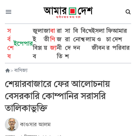
স
জুলা
জা
বা
রা
সা
বি
বি
খে
ইসলা
ফি
আমার
র্ব
ই
তী
ণি
জ
রা
নো
শ্ব
লা
ম ও
চা
দেশ
ইপেপার
শে
বিপ্ল
য়
জ্য
নী
দে
দন
জীবন
র
পরিবার
ষ
ব
তি
শ
>
বাণিজ্য
শেয়ারবাজারে ফের আলোচনায়
বেসরকারি কোম্পানির সরাসরি
তালিকাভুক্তি
কাওসার আলম