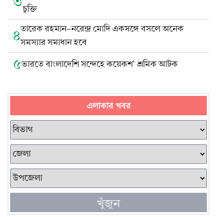
৩
চুক্তি
তারেক রহমান-নরেন্দ্র মোদি একসঙ্গে বসলে অনেক
৪
সমস্যার সমাধান হবে
৫
ভারতে বাংলাদেশি সন্দেহে কয়েকশ’ শ্রমিক আটক
এলাকার খবর
খুঁজুন