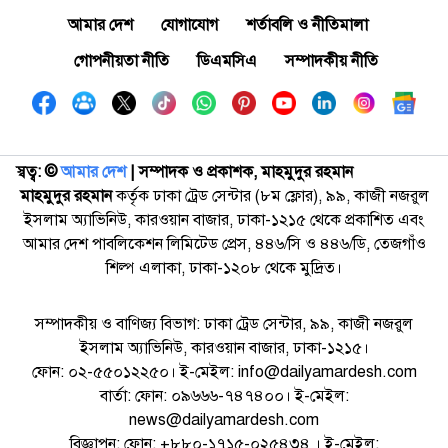
আমার দেশ
যোগাযোগ
শর্তাবলি ও নীতিমালা
গোপনীয়তা নীতি
ডিএমসিএ
সম্পাদকীয় নীতি
স্বত্ব: ©️
আমার দেশ
| সম্পাদক ও প্রকাশক, মাহমুদুর রহমান
মাহমুদুর রহমান
কর্তৃক ঢাকা ট্রেড সেন্টার (৮ম ফ্লোর), ৯৯, কাজী নজরুল
ইসলাম অ্যাভিনিউ, কারওয়ান বাজার, ঢাকা-১২১৫ থেকে প্রকাশিত এবং
আমার দেশ পাবলিকেশন লিমিটেড প্রেস, ৪৪৬/সি ও ৪৪৬/ডি, তেজগাঁও
শিল্প এলাকা, ঢাকা-১২০৮ থেকে মুদ্রিত।
সম্পাদকীয় ও বাণিজ্য বিভাগ: ঢাকা ট্রেড সেন্টার, ৯৯, কাজী নজরুল
ইসলাম অ্যাভিনিউ, কারওয়ান বাজার, ঢাকা-১২১৫।
ফোন: ০২-৫৫০১২২৫০। ই-মেইল: info@dailyamardesh.com
বার্তা: ফোন: ০৯৬৬৬-৭৪৭৪০০। ই-মেইল:
news@dailyamardesh.com
বিজ্ঞাপন: ফোন: +৮৮০-১৭১৫-০২৫৪৩৪ । ই-মেইল: