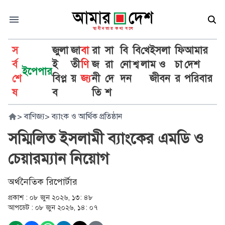
স
জুলা
জা
বা
রা
সা
বি
বি
খে
ইসলা
ফি
আমার
র্ব
ই
তী
ণি
জ
রা
নো
শ্ব
লা
ম ও
চা
দেশ
ইপেপার
শে
বিপ্ল
য়
জ্য
নী
দে
দন
জীবন
র
পরিবার
ষ
ব
তি
শ
>
বাণিজ্য
>
ব্যাংক ও আর্থিক প্রতিষ্ঠান
সম্মিলিত ইসলামী ব্যাংকের এমডি ও
চেয়ারম্যান নিয়োগ
অর্থনৈতিক রিপোর্টার
প্রকাশ :
০৮ জুন ২০২৬, ১৩: ৪৮
আপডেট :
০৮ জুন ২০২৬, ১৪: ০৭